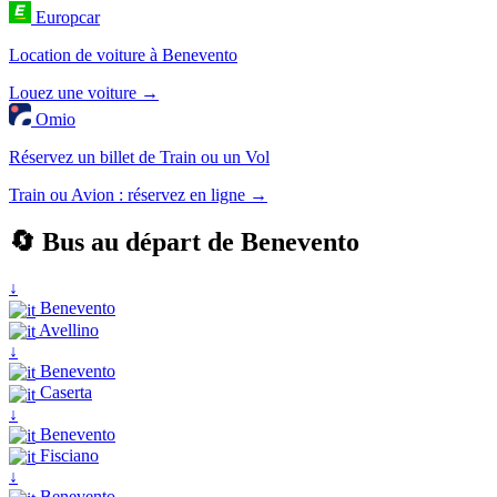
Europcar
Location de voiture à Benevento
Louez une voiture →
Omio
Réservez un billet de Train ou un Vol
Train ou Avion : réservez en ligne →
🔄 Bus au départ de Benevento
↓
Benevento
Avellino
↓
Benevento
Caserta
↓
Benevento
Fisciano
↓
Benevento