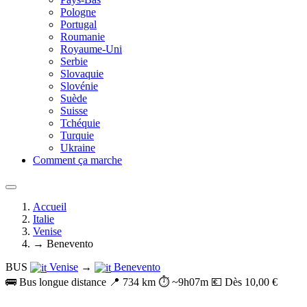
Pologne
Portugal
Roumanie
Royaume-Uni
Serbie
Slovaquie
Slovénie
Suède
Suisse
Tchéquie
Turquie
Ukraine
Comment ça marche
Accueil
Italie
Venise
→ Benevento
BUS
Venise
→
Benevento
🚌 Bus longue distance
📍 734 km
⏱️ ~9h07m
💶 Dès 10,00 €