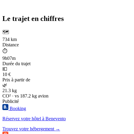
Le trajet en chiffres
🗺️
734 km
Distance
⏱️
9h07m
Durée du trajet
💶
10 €
Prix à partir de
🌿
21.3 kg
CO² · vs 187.2 kg avion
Publicité
Booking
Réservez votre hôtel à Benevento
Trouvez votre hébergement →