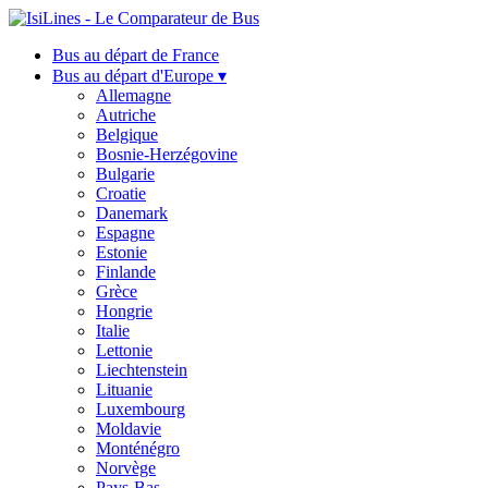
Bus au départ de France
Bus au départ d'Europe ▾
Allemagne
Autriche
Belgique
Bosnie-Herzégovine
Bulgarie
Croatie
Danemark
Espagne
Estonie
Finlande
Grèce
Hongrie
Italie
Lettonie
Liechtenstein
Lituanie
Luxembourg
Moldavie
Monténégro
Norvège
Pays-Bas