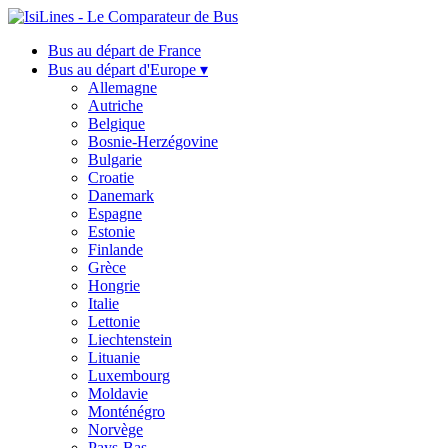
Bus au départ de France
Bus au départ d'Europe ▾
Allemagne
Autriche
Belgique
Bosnie-Herzégovine
Bulgarie
Croatie
Danemark
Espagne
Estonie
Finlande
Grèce
Hongrie
Italie
Lettonie
Liechtenstein
Lituanie
Luxembourg
Moldavie
Monténégro
Norvège
Pays-Bas