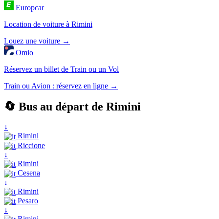
Europcar
Location de voiture à Rimini
Louez une voiture →
Omio
Réservez un billet de Train ou un Vol
Train ou Avion : réservez en ligne →
🔄 Bus au départ de Rimini
↓
Rimini
Riccione
↓
Rimini
Cesena
↓
Rimini
Pesaro
↓
Rimini