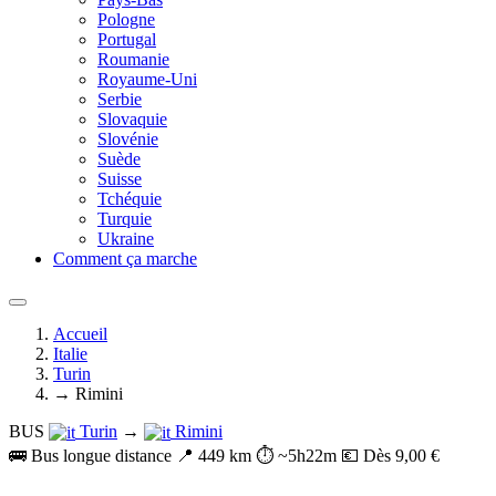
Pologne
Portugal
Roumanie
Royaume-Uni
Serbie
Slovaquie
Slovénie
Suède
Suisse
Tchéquie
Turquie
Ukraine
Comment ça marche
Accueil
Italie
Turin
→ Rimini
BUS
Turin
→
Rimini
🚌 Bus longue distance
📍 449 km
⏱️ ~5h22m
💶 Dès 9,00 €