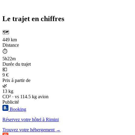
Le trajet en chiffres
🗺️
449 km
Distance
⏱️
5h22m
Durée du trajet
💶
9 €
Prix à partir de
🌿
13 kg
CO² · vs 114.5 kg avion
Publicité
Booking
Réservez votre hôtel à Rimini
Trouvez votre hébergement →