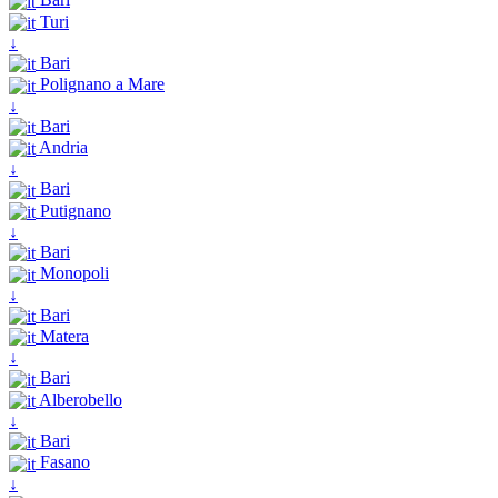
Turi
↓
Bari
Polignano a Mare
↓
Bari
Andria
↓
Bari
Putignano
↓
Bari
Monopoli
↓
Bari
Matera
↓
Bari
Alberobello
↓
Bari
Fasano
↓