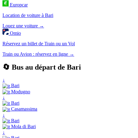
Europcar
Location de voiture à Bari
Louez une voiture →
Omio
Réservez un billet de Train ou un Vol
Train ou Avion : réservez en ligne →
🔄 Bus au départ de Bari
↓
Bari
Modugno
↓
Bari
Casamassima
↓
Bari
Mola di Bari
↓
Bari