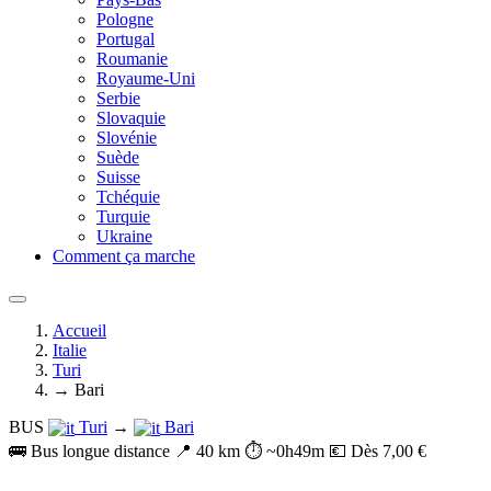
Pologne
Portugal
Roumanie
Royaume-Uni
Serbie
Slovaquie
Slovénie
Suède
Suisse
Tchéquie
Turquie
Ukraine
Comment ça marche
Accueil
Italie
Turi
→ Bari
BUS
Turi
→
Bari
🚌 Bus longue distance
📍 40 km
⏱️ ~0h49m
💶 Dès 7,00 €