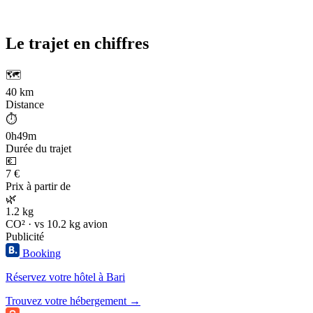
Le trajet en chiffres
🗺️
40 km
Distance
⏱️
0h49m
Durée du trajet
💶
7 €
Prix à partir de
🌿
1.2 kg
CO² · vs 10.2 kg avion
Publicité
Booking
Réservez votre hôtel à Bari
Trouvez votre hébergement →