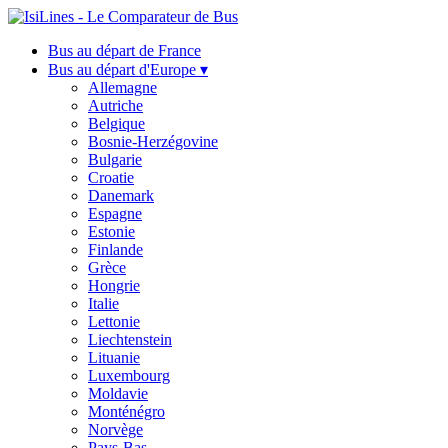
Bus au départ de France
Bus au départ d'Europe ▾
Allemagne
Autriche
Belgique
Bosnie-Herzégovine
Bulgarie
Croatie
Danemark
Espagne
Estonie
Finlande
Grèce
Hongrie
Italie
Lettonie
Liechtenstein
Lituanie
Luxembourg
Moldavie
Monténégro
Norvège
Pays-Bas