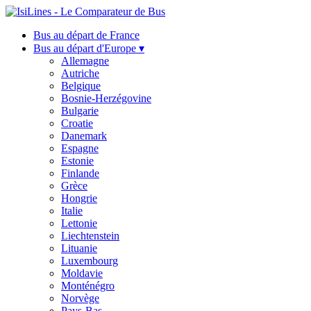
Bus au départ de France
Bus au départ d'Europe ▾
Allemagne
Autriche
Belgique
Bosnie-Herzégovine
Bulgarie
Croatie
Danemark
Espagne
Estonie
Finlande
Grèce
Hongrie
Italie
Lettonie
Liechtenstein
Lituanie
Luxembourg
Moldavie
Monténégro
Norvège
Pays-Bas