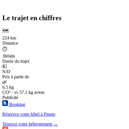
Le trajet en chiffres
🗺️
224 km
Distance
⏱️
3h04m
Durée du trajet
💶
N/D
Prix à partir de
🌿
6.5 kg
CO² · vs 57.1 kg avion
Publicité
Booking
Réservez votre hôtel à Pineto
Trouvez votre hébergement →