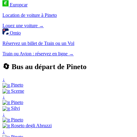
Europcar
Location de voiture à Pineto
Louez une voiture →
Omio
Réservez un billet de Train ou un Vol
Train ou Avion : réservez en ligne →
🔄 Bus au départ de Pineto
↓
Pineto
Scerne
↓
Pineto
Silvi
↓
Pineto
Roseto degli Abruzzi
↓
Pineto