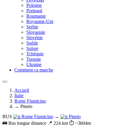
Pologne
Portugal
Roumanie
Royaume-Uni
Serbie
Slovaquie
Slovénie
Suède
Suisse
Tchéquie
Turquie
Ukraine
Comment ça marche
Accueil
Italie
Rome Fiumicino
→ Pineto
BUS
Rome Fiumicino
→
Pineto
🚌 Bus longue distance
📍 224 km
⏱️ ~3h04m