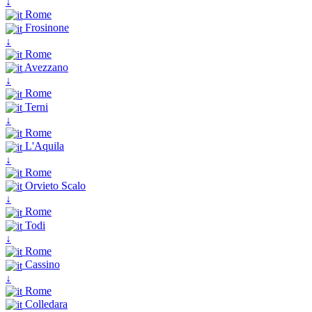
↓
Rome
Frosinone
↓
Rome
Avezzano
↓
Rome
Terni
↓
Rome
L'Aquila
↓
Rome
Orvieto Scalo
↓
Rome
Todi
↓
Rome
Cassino
↓
Rome
Colledara