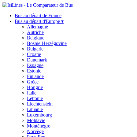
Bus au départ de France
Bus au départ d'Europe ▾
Allemagne
Autriche
Belgique
Bosnie-Herzégovine
Bulgarie
Croatie
Danemark
Espagne
Estonie
Finlande
Grèce
Hongrie
Italie
Lettonie
Liechtenstein
Lituanie
Luxembourg
Moldavie
Monténégro
Norvège
Pays-Bas