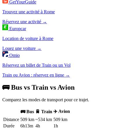
GetYourGuide
Trouvez une activité à Rome
Réservez une activité →
Europcar
Location de voiture à Rome
Louez une voiture →
Omio
Réservez un billet de Train ou un Vol
Train ou Avion : réservez en ligne →
🚌 Bus vs Train vs Avion
Comparez les modes de transport pour ce trajet.
✈️ Avion
🚌 Bus
🚆 Train
Distance
509 km
~534 km
509 km
Durée
6h13m
4h
1h