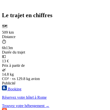
Le trajet en chiffres
🗺️
509 km
Distance
⏱️
6h13m
Durée du trajet
💶
13 €
Prix à partir de
🌿
14.8 kg
CO² · vs 129.8 kg avion
Publicité
Booking
Réservez votre hôtel à Rome
Trouvez votre hébergement →