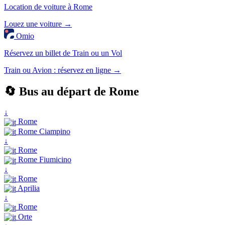
Location de voiture à Rome
Louez une voiture →
Omio
Réservez un billet de Train ou un Vol
Train ou Avion : réservez en ligne →
🔄 Bus au départ de Rome
↓
Rome
Rome Ciampino
↓
Rome
Rome Fiumicino
↓
Rome
Aprilia
↓
Rome
Orte