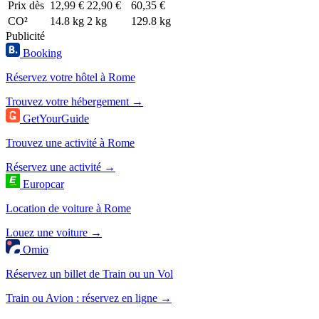
Prix dès
12,99 €
22,90 €
60,35 €
CO²
14.8 kg
2 kg
129.8 kg
Publicité
Booking
Réservez votre hôtel à Rome
Trouvez votre hébergement →
GetYourGuide
Trouvez une activité à Rome
Réservez une activité →
Europcar
Location de voiture à Rome
Louez une voiture →
Omio
Réservez un billet de Train ou un Vol
Train ou Avion : réservez en ligne →