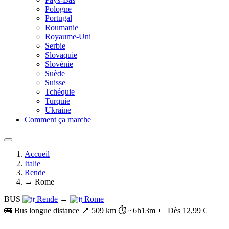
Pologne
Portugal
Roumanie
Royaume-Uni
Serbie
Slovaquie
Slovénie
Suède
Suisse
Tchéquie
Turquie
Ukraine
Comment ça marche
Accueil
Italie
Rende
→ Rome
BUS
Rende
→
Rome
🚌 Bus longue distance
📍 509 km
⏱️ ~6h13m
💶 Dès 12,99 €