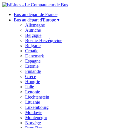
Bus au départ de France
Bus au départ d'Europe ▾
Allemagne
Autriche
Belgique
Bosnie-Herzégovine
Bulgarie
Croatie
Danemark
Espagne
Estonie
Finlande
Grèce
Hongrie
Italie
Lettonie
Liechtenstein
Lituanie
Luxembourg
Moldavie
Monténégro
Norvège
Pays-Bas