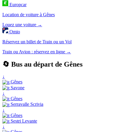
Europcar
Location de voiture à Gênes
Louez une voiture →
Omio
Réservez un billet de Train ou un Vol
Train ou Avion : réservez en ligne →
🔄 Bus au départ de Gênes
↓
Gênes
Savone
↓
Gênes
Serravalle Scrivia
↓
Gênes
Sestri Levante
↓
Gênes