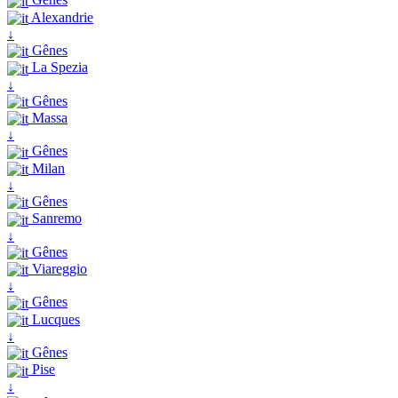
Alexandrie
↓
Gênes
La Spezia
↓
Gênes
Massa
↓
Gênes
Milan
↓
Gênes
Sanremo
↓
Gênes
Viareggio
↓
Gênes
Lucques
↓
Gênes
Pise
↓