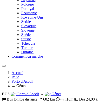
Pologne
Portugal
Roumanie
Royaume-Uni
Serbie
Slovaquie
Slovénie
Suède
Suisse
Tchéquie
Turquie
Ukraine
Comment ça marche
Accueil
Italie
Porto d'Ascoli
→ Gênes
BUS
Porto d'Ascoli
→
Gênes
🚌 Bus longue distance
📍 602 km
⏱️ ~7h16m
💶 Dès 24,00 €