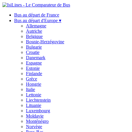
Bus au départ de France
Bus au départ d'Europe ▾
Allemagne
Autriche
Belgique
Bosnie-Herzégovine
Bulgarie
Croatie
Danemark
Espagne
Estonie
Finlande
Grèce
Hongrie
Italie
Lettonie
Liechtenstein
Lituanie
Luxembourg
Moldavie
Monténégro
Norvège
Pays-Bas