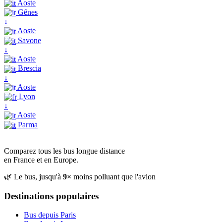
Aoste
Gênes
↓
Aoste
Savone
↓
Aoste
Brescia
↓
Aoste
Lyon
↓
Aoste
Parma
Comparez tous les bus longue distance
en France et en Europe.
🌿 Le bus, jusqu'à
9×
moins polluant que l'avion
Destinations populaires
Bus depuis Paris