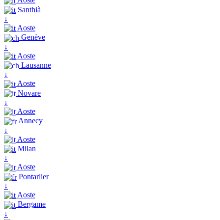
Santhià
↓
Aoste
Genève
↓
Aoste
Lausanne
↓
Aoste
Novare
↓
Aoste
Annecy
↓
Aoste
Milan
↓
Aoste
Pontarlier
↓
Aoste
Bergame
↓