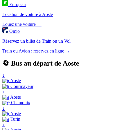
Europcar
Location de voiture à Aoste
Louez une voiture →
Omio
Réservez un billet de Train ou un Vol
Train ou Avion : réservez en ligne →
🔄 Bus au départ de Aoste
↓
Aoste
Courmayeur
↓
Aoste
Chamonix
↓
Aoste
Turin
↓
Aoste