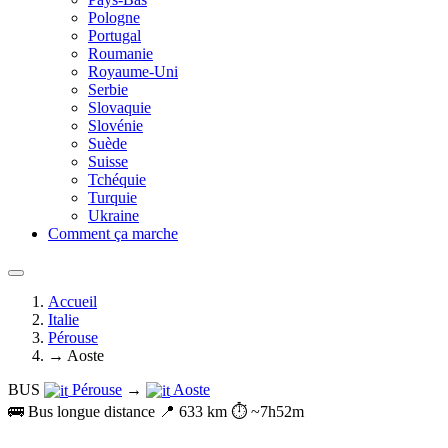
Pologne
Portugal
Roumanie
Royaume-Uni
Serbie
Slovaquie
Slovénie
Suède
Suisse
Tchéquie
Turquie
Ukraine
Comment ça marche
Accueil
Italie
Pérouse
→ Aoste
BUS
Pérouse
→
Aoste
🚌 Bus longue distance
📍 633 km
⏱️ ~7h52m