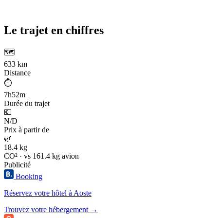
Le trajet en chiffres
🗺️
633 km
Distance
⏱️
7h52m
Durée du trajet
💶
N/D
Prix à partir de
🌿
18.4 kg
CO² · vs 161.4 kg avion
Publicité
Booking
Réservez votre hôtel à Aoste
Trouvez votre hébergement →