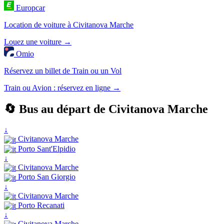
Europcar
Location de voiture à Civitanova Marche
Louez une voiture →
Omio
Réservez un billet de Train ou un Vol
Train ou Avion : réservez en ligne →
🔄 Bus au départ de Civitanova Marche
↓
Civitanova Marche
Porto Sant'Elpidio
↓
Civitanova Marche
Porto San Giorgio
↓
Civitanova Marche
Porto Recanati
↓
Civitanova Marche