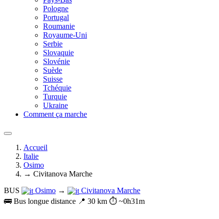
Pologne
Portugal
Roumanie
Royaume-Uni
Serbie
Slovaquie
Slovénie
Suède
Suisse
Tchéquie
Turquie
Ukraine
Comment ça marche
Accueil
Italie
Osimo
→ Civitanova Marche
BUS
Osimo
→
Civitanova Marche
🚌 Bus longue distance
📍 30 km
⏱️ ~0h31m