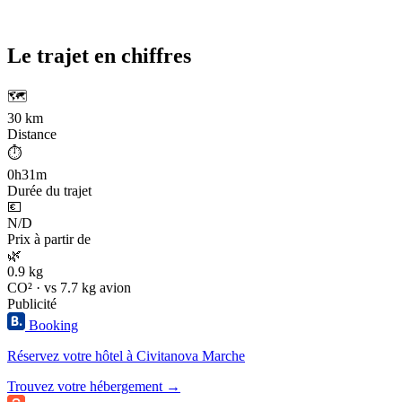
Le trajet en chiffres
🗺️
30 km
Distance
⏱️
0h31m
Durée du trajet
💶
N/D
Prix à partir de
🌿
0.9 kg
CO² · vs 7.7 kg avion
Publicité
Booking
Réservez votre hôtel à Civitanova Marche
Trouvez votre hébergement →