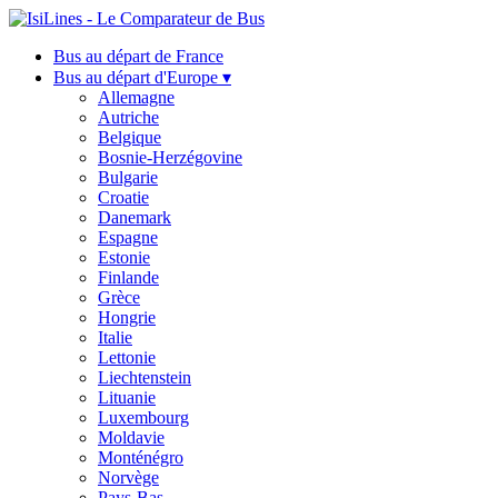
Bus au départ de France
Bus au départ d'Europe ▾
Allemagne
Autriche
Belgique
Bosnie-Herzégovine
Bulgarie
Croatie
Danemark
Espagne
Estonie
Finlande
Grèce
Hongrie
Italie
Lettonie
Liechtenstein
Lituanie
Luxembourg
Moldavie
Monténégro
Norvège
Pays-Bas