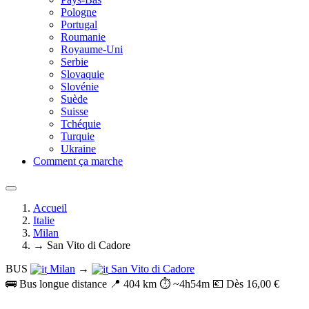
Pologne
Portugal
Roumanie
Royaume-Uni
Serbie
Slovaquie
Slovénie
Suède
Suisse
Tchéquie
Turquie
Ukraine
Comment ça marche
Accueil
Italie
Milan
→ San Vito di Cadore
BUS
Milan
→
San Vito di Cadore
🚌 Bus longue distance
📍 404 km
⏱️ ~4h54m
💶 Dès 16,00 €