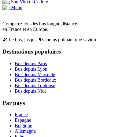
San Vito di Cadore
Milan
Comparez tous les bus longue distance
en France et en Europe.
🌿 Le bus, jusqu'à
9×
moins polluant que l'avion
Destinations populaires
Bus depuis Paris
Bus depuis Lyon
Bus depuis Marseille
Bus depuis Bordeaux
Bus depuis Toulouse
Bus depuis Nice
Par pays
France
Espagne
Belgique
Allemagne
Italie