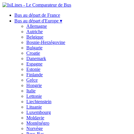
Bus au départ de France
Bus au départ d'Europe ▾
Allemagne
Autriche
Belgique
Bosnie-Herzégovine
Bulgarie
Croatie
Danemark
Espagne
Estonie
Finlande
Grèce
Hongrie
Italie
Lettonie
Liechtenstein
Lituanie
Luxembourg
Moldavie
Monténégro
Norvège
Pays-Bas