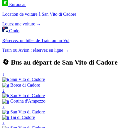
Europcar
Location de voiture à San Vito di Cadore
Louez une voiture →
Omio
Réservez un billet de Train ou un Vol
Train ou Avion : réservez en ligne →
🔄 Bus au départ de San Vito di Cadore
↓
San Vito di Cadore
Borca di Cadore
↓
San Vito di Cadore
Cortina d'Ampezzo
↓
San Vito di Cadore
Tai di Cadore
↓
San Vito di Cadore