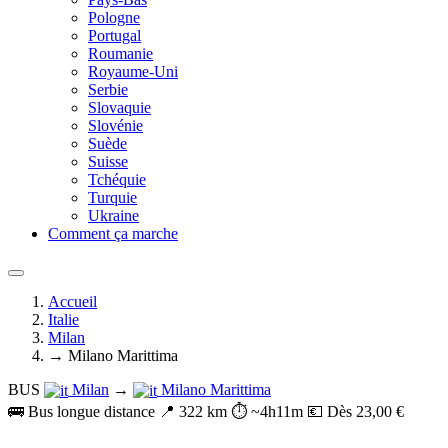
Pologne
Portugal
Roumanie
Royaume-Uni
Serbie
Slovaquie
Slovénie
Suède
Suisse
Tchéquie
Turquie
Ukraine
Comment ça marche
Accueil
Italie
Milan
→ Milano Marittima
BUS
Milan
→
Milano Marittima
🚌 Bus longue distance
📍 322 km
⏱️ ~4h11m
💶 Dès 23,00 €