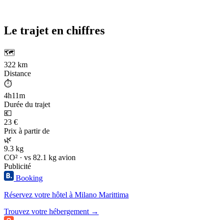
Le trajet en chiffres
🗺️
322 km
Distance
⏱️
4h11m
Durée du trajet
💶
23 €
Prix à partir de
🌿
9.3 kg
CO² · vs 82.1 kg avion
Publicité
Booking
Réservez votre hôtel à Milano Marittima
Trouvez votre hébergement →