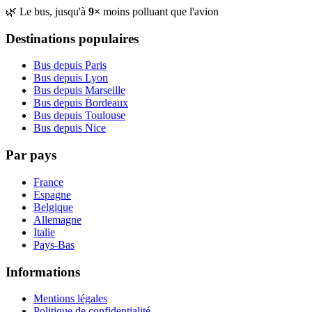
🌿 Le bus, jusqu'à
9×
moins polluant que l'avion
Destinations populaires
Bus depuis Paris
Bus depuis Lyon
Bus depuis Marseille
Bus depuis Bordeaux
Bus depuis Toulouse
Bus depuis Nice
Par pays
France
Espagne
Belgique
Allemagne
Italie
Pays-Bas
Informations
Mentions légales
Politique de confidentialité