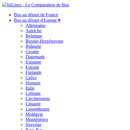
Bus au départ de France
Bus au départ d'Europe ▾
Allemagne
Autriche
Belgique
Bosnie-Herzégovine
Bulgarie
Croatie
Danemark
Espagne
Estonie
Finlande
Grèce
Hongrie
Italie
Lettonie
Liechtenstein
Lituanie
Luxembourg
Moldavie
Monténégro
Norvège
Pays-Bas