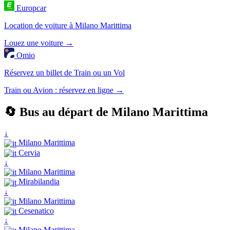
Europcar
Location de voiture à Milano Marittima
Louez une voiture →
Omio
Réservez un billet de Train ou un Vol
Train ou Avion : réservez en ligne →
🔄 Bus au départ de Milano Marittima
↓
Milano Marittima
Cervia
↓
Milano Marittima
Mirabilandia
↓
Milano Marittima
Cesenatico
↓
Milano Marittima