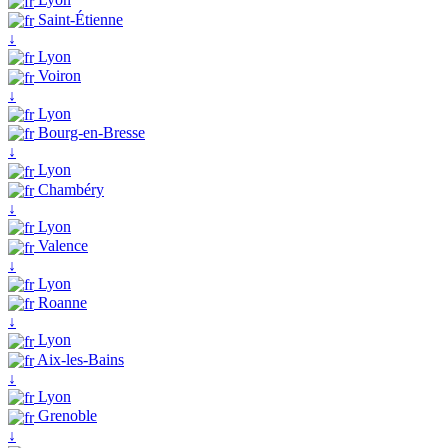
Saint-Étienne
↓
Lyon
Voiron
↓
Lyon
Bourg-en-Bresse
↓
Lyon
Chambéry
↓
Lyon
Valence
↓
Lyon
Roanne
↓
Lyon
Aix-les-Bains
↓
Lyon
Grenoble
↓