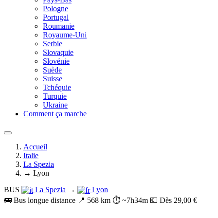
Pologne
Portugal
Roumanie
Royaume-Uni
Serbie
Slovaquie
Slovénie
Suède
Suisse
Tchéquie
Turquie
Ukraine
Comment ça marche
Accueil
Italie
La Spezia
→ Lyon
BUS
La Spezia
→
Lyon
🚌 Bus longue distance
📍 568 km
⏱️ ~7h34m
💶 Dès 29,00 €