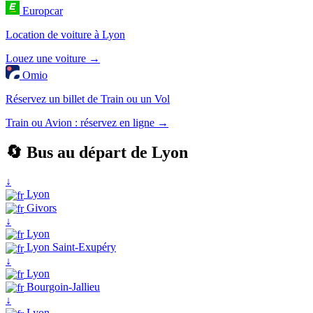
Europcar
Location de voiture à Lyon
Louez une voiture →
Omio
Réservez un billet de Train ou un Vol
Train ou Avion : réservez en ligne →
🔄 Bus au départ de Lyon
↓
Lyon
Givors
↓
Lyon
Lyon Saint-Exupéry
↓
Lyon
Bourgoin-Jallieu
↓
Lyon