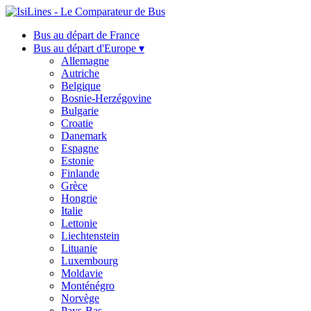
Bus au départ de France
Bus au départ d'Europe ▾
Allemagne
Autriche
Belgique
Bosnie-Herzégovine
Bulgarie
Croatie
Danemark
Espagne
Estonie
Finlande
Grèce
Hongrie
Italie
Lettonie
Liechtenstein
Lituanie
Luxembourg
Moldavie
Monténégro
Norvège
Pays-Bas