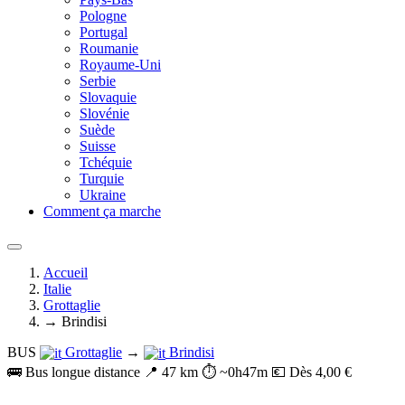
Pologne
Portugal
Roumanie
Royaume-Uni
Serbie
Slovaquie
Slovénie
Suède
Suisse
Tchéquie
Turquie
Ukraine
Comment ça marche
Accueil
Italie
Grottaglie
→ Brindisi
BUS
Grottaglie
→
Brindisi
🚌 Bus longue distance
📍 47 km
⏱️ ~0h47m
💶 Dès 4,00 €