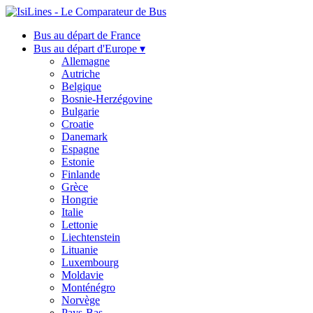
Bus au départ de France
Bus au départ d'Europe ▾
Allemagne
Autriche
Belgique
Bosnie-Herzégovine
Bulgarie
Croatie
Danemark
Espagne
Estonie
Finlande
Grèce
Hongrie
Italie
Lettonie
Liechtenstein
Lituanie
Luxembourg
Moldavie
Monténégro
Norvège
Pays-Bas