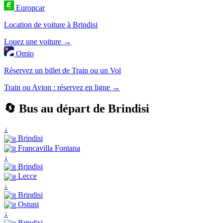
Europcar
Location de voiture à Brindisi
Louez une voiture →
Omio
Réservez un billet de Train ou un Vol
Train ou Avion : réservez en ligne →
🔄 Bus au départ de Brindisi
↓
Brindisi
Francavilla Fontana
↓
Brindisi
Lecce
↓
Brindisi
Ostuni
↓
Brindisi