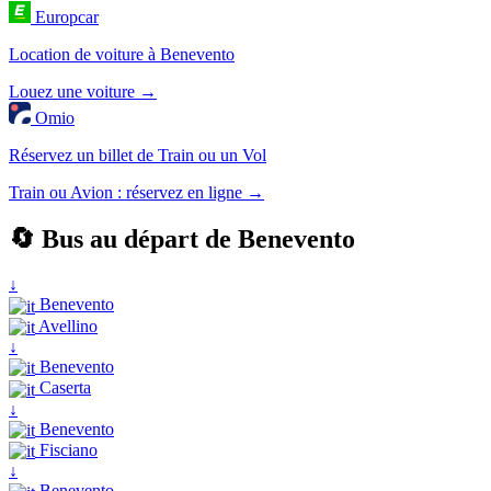
Europcar
Location de voiture à Benevento
Louez une voiture →
Omio
Réservez un billet de Train ou un Vol
Train ou Avion : réservez en ligne →
🔄 Bus au départ de Benevento
↓
Benevento
Avellino
↓
Benevento
Caserta
↓
Benevento
Fisciano
↓
Benevento