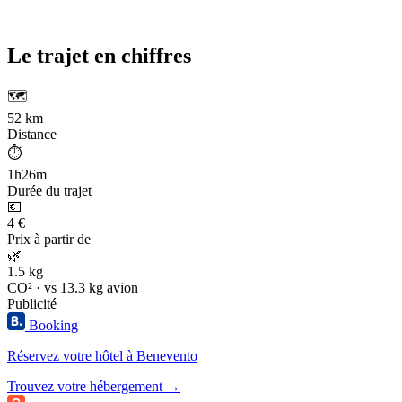
Le trajet en chiffres
🗺️
52 km
Distance
⏱️
1h26m
Durée du trajet
💶
4 €
Prix à partir de
🌿
1.5 kg
CO² · vs 13.3 kg avion
Publicité
Booking
Réservez votre hôtel à Benevento
Trouvez votre hébergement →