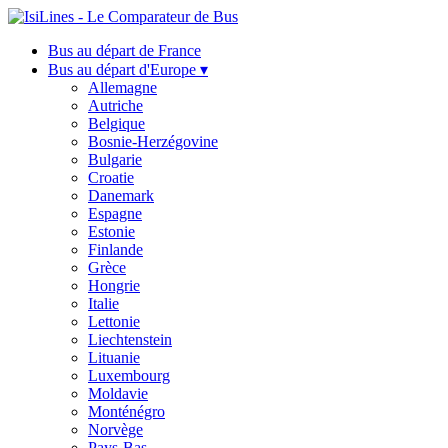
Bus au départ de France
Bus au départ d'Europe ▾
Allemagne
Autriche
Belgique
Bosnie-Herzégovine
Bulgarie
Croatie
Danemark
Espagne
Estonie
Finlande
Grèce
Hongrie
Italie
Lettonie
Liechtenstein
Lituanie
Luxembourg
Moldavie
Monténégro
Norvège
Pays-Bas