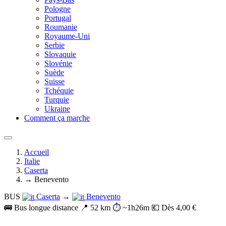
Pologne
Portugal
Roumanie
Royaume-Uni
Serbie
Slovaquie
Slovénie
Suède
Suisse
Tchéquie
Turquie
Ukraine
Comment ça marche
Accueil
Italie
Caserta
→ Benevento
BUS
Caserta
→
Benevento
🚌 Bus longue distance
📍 52 km
⏱️ ~1h26m
💶 Dès 4,00 €