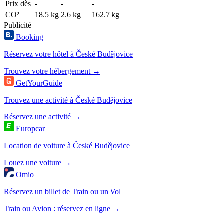
Prix dès
-
-
-
CO²
18.5 kg
2.6 kg
162.7 kg
Publicité
Booking
Réservez votre hôtel à České Budějovice
Trouvez votre hébergement →
GetYourGuide
Trouvez une activité à České Budějovice
Réservez une activité →
Europcar
Location de voiture à České Budějovice
Louez une voiture →
Omio
Réservez un billet de Train ou un Vol
Train ou Avion : réservez en ligne →