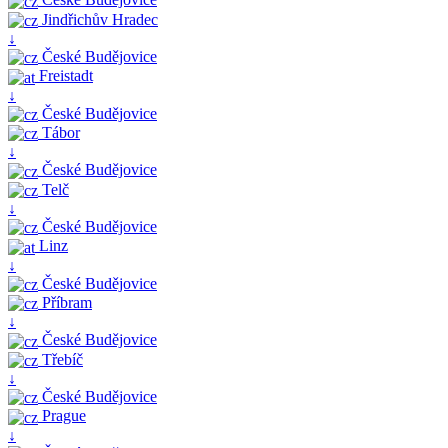
Jindřichův Hradec
↓
České Budějovice
Freistadt
↓
České Budějovice
Tábor
↓
České Budějovice
Telč
↓
České Budějovice
Linz
↓
České Budějovice
Příbram
↓
České Budějovice
Třebíč
↓
České Budějovice
Prague
↓