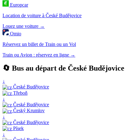
Europcar
Location de voiture à České Budějovice
Louez une voiture →
Omio
Réservez un billet de Train ou un Vol
Train ou Avion : réservez en ligne →
🔄 Bus au départ de České Budějovice
↓
České Budějovice
Třeboň
↓
České Budějovice
Český Krumlov
↓
České Budějovice
Písek
↓
České Budějovice