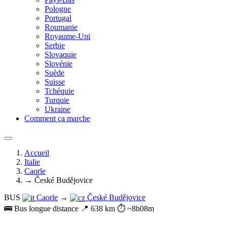
Pologne
Portugal
Roumanie
Royaume-Uni
Serbie
Slovaquie
Slovénie
Suède
Suisse
Tchéquie
Turquie
Ukraine
Comment ça marche
Accueil
Italie
Caorle
→ České Budějovice
BUS
Caorle
→
České Budějovice
🚌 Bus longue distance
📍 638 km
⏱️ ~8h08m