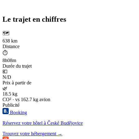
Le trajet en chiffres
🗺️
638 km
Distance
⏱️
8h08m
Durée du trajet
💶
N/D
Prix à partir de
🌿
18.5 kg
CO² · vs 162.7 kg avion
Publicité
Booking
Réservez votre hôtel à České Budějovice
Trouvez votre hébergement →