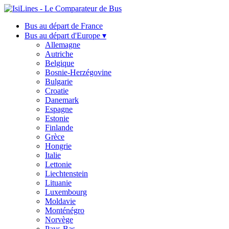
Bus au départ de France
Bus au départ d'Europe ▾
Allemagne
Autriche
Belgique
Bosnie-Herzégovine
Bulgarie
Croatie
Danemark
Espagne
Estonie
Finlande
Grèce
Hongrie
Italie
Lettonie
Liechtenstein
Lituanie
Luxembourg
Moldavie
Monténégro
Norvège
Pays-Bas