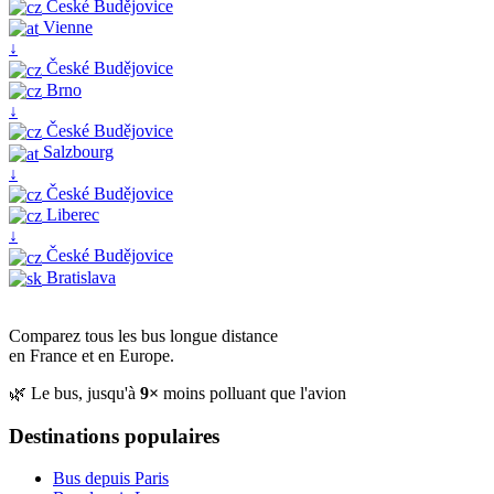
České Budějovice
Vienne
↓
České Budějovice
Brno
↓
České Budějovice
Salzbourg
↓
České Budějovice
Liberec
↓
České Budějovice
Bratislava
Comparez tous les bus longue distance
en France et en Europe.
🌿 Le bus, jusqu'à
9×
moins polluant que l'avion
Destinations populaires
Bus depuis Paris