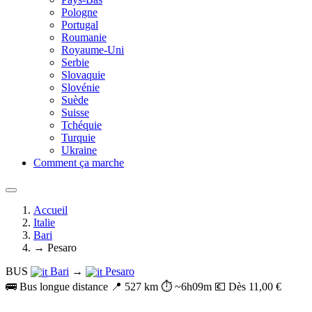
Pologne
Portugal
Roumanie
Royaume-Uni
Serbie
Slovaquie
Slovénie
Suède
Suisse
Tchéquie
Turquie
Ukraine
Comment ça marche
Accueil
Italie
Bari
→ Pesaro
BUS
Bari
→
Pesaro
🚌 Bus longue distance
📍 527 km
⏱️ ~6h09m
💶 Dès 11,00 €