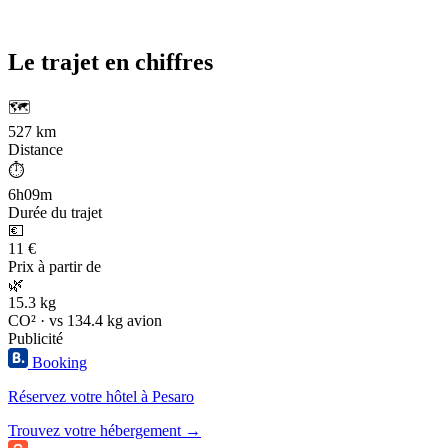
Le trajet en chiffres
🗺️
527 km
Distance
⏱️
6h09m
Durée du trajet
💶
11 €
Prix à partir de
🌿
15.3 kg
CO² · vs 134.4 kg avion
Publicité
Booking
Réservez votre hôtel à Pesaro
Trouvez votre hébergement →