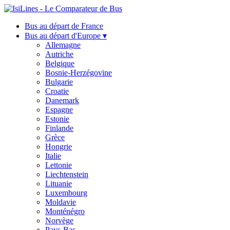
Bus au départ de France
Bus au départ d'Europe ▾
Allemagne
Autriche
Belgique
Bosnie-Herzégovine
Bulgarie
Croatie
Danemark
Espagne
Estonie
Finlande
Grèce
Hongrie
Italie
Lettonie
Liechtenstein
Lituanie
Luxembourg
Moldavie
Monténégro
Norvège
Pays-Bas