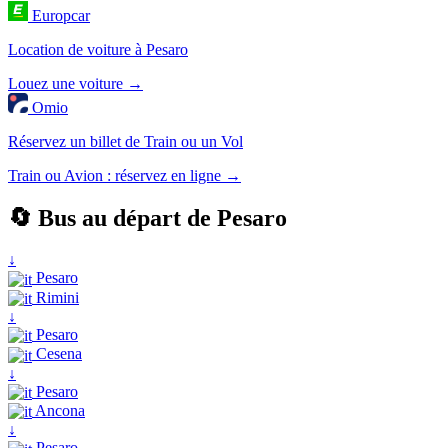
Europcar
Location de voiture à Pesaro
Louez une voiture →
Omio
Réservez un billet de Train ou un Vol
Train ou Avion : réservez en ligne →
🔄 Bus au départ de Pesaro
↓
Pesaro
Rimini
↓
Pesaro
Cesena
↓
Pesaro
Ancona
↓
Pesaro