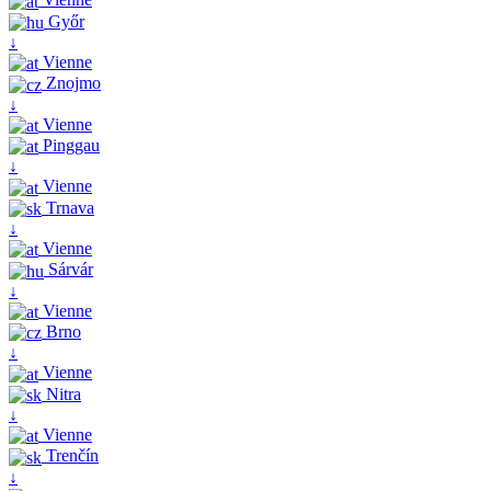
Győr
↓
Vienne
Znojmo
↓
Vienne
Pinggau
↓
Vienne
Trnava
↓
Vienne
Sárvár
↓
Vienne
Brno
↓
Vienne
Nitra
↓
Vienne
Trenčín
↓