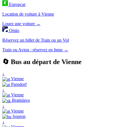
Europcar
Location de voiture à Vienne
Louez une voiture →
Omio
Réservez un billet de Train ou un Vol
Train ou Avion : réservez en ligne →
🔄 Bus au départ de Vienne
↓
Vienne
Parndorf
↓
Vienne
Bratislava
↓
Vienne
Sopron
↓
Vienne