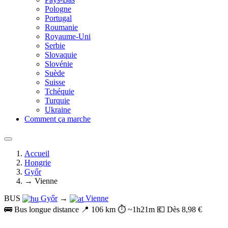
Pologne
Portugal
Roumanie
Royaume-Uni
Serbie
Slovaquie
Slovénie
Suède
Suisse
Tchéquie
Turquie
Ukraine
Comment ça marche
Accueil
Hongrie
Győr
→ Vienne
BUS
Győr
→
Vienne
🚌 Bus longue distance
📍 106 km
⏱️ ~1h21m
💶 Dès 8,98 €