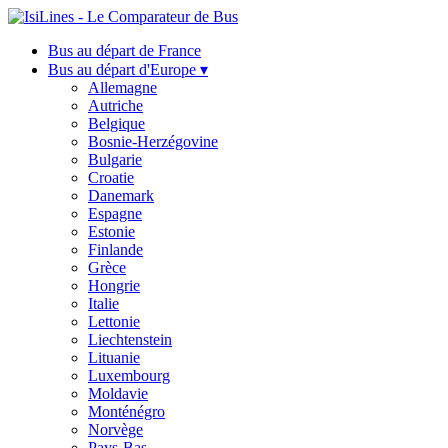
Bus au départ de France
Bus au départ d'Europe ▾
Allemagne
Autriche
Belgique
Bosnie-Herzégovine
Bulgarie
Croatie
Danemark
Espagne
Estonie
Finlande
Grèce
Hongrie
Italie
Lettonie
Liechtenstein
Lituanie
Luxembourg
Moldavie
Monténégro
Norvège
Pays-Bas