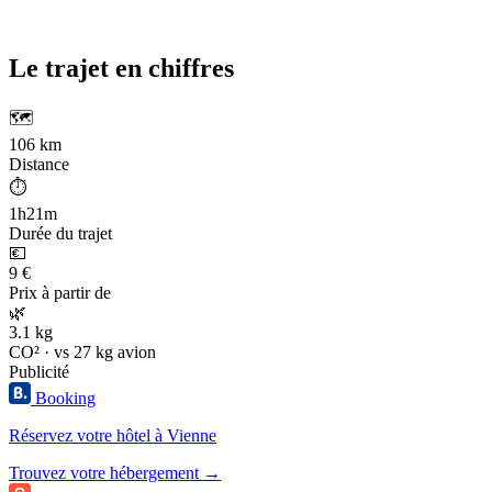
Le trajet en chiffres
🗺️
106 km
Distance
⏱️
1h21m
Durée du trajet
💶
9 €
Prix à partir de
🌿
3.1 kg
CO² · vs 27 kg avion
Publicité
Booking
Réservez votre hôtel à Vienne
Trouvez votre hébergement →