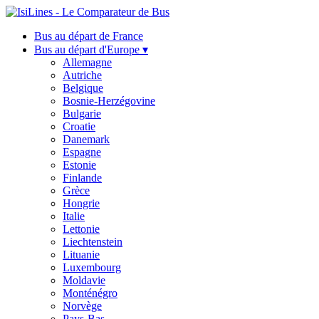
Bus au départ de France
Bus au départ d'Europe ▾
Allemagne
Autriche
Belgique
Bosnie-Herzégovine
Bulgarie
Croatie
Danemark
Espagne
Estonie
Finlande
Grèce
Hongrie
Italie
Lettonie
Liechtenstein
Lituanie
Luxembourg
Moldavie
Monténégro
Norvège
Pays-Bas