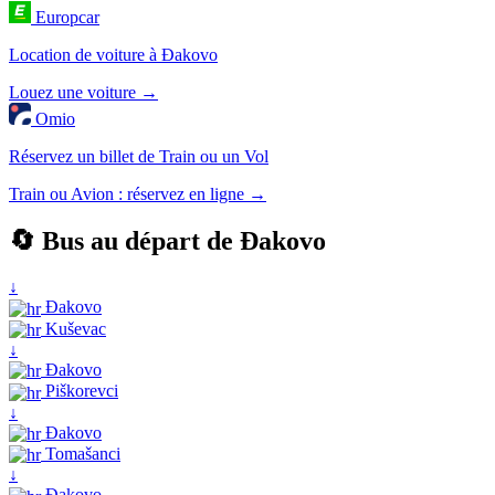
Europcar
Location de voiture à Đakovo
Louez une voiture →
Omio
Réservez un billet de Train ou un Vol
Train ou Avion : réservez en ligne →
🔄 Bus au départ de Đakovo
↓
Đakovo
Kuševac
↓
Đakovo
Piškorevci
↓
Đakovo
Tomašanci
↓
Đakovo