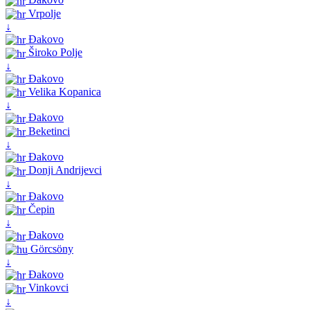
Vrpolje
↓
Đakovo
Široko Polje
↓
Đakovo
Velika Kopanica
↓
Đakovo
Beketinci
↓
Đakovo
Donji Andrijevci
↓
Đakovo
Čepin
↓
Đakovo
Görcsöny
↓
Đakovo
Vinkovci
↓