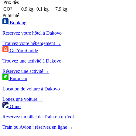
Prix dès
-
-
-
CO²
0.9 kg
0.1 kg
7.9 kg
Publicité
Booking
Réservez votre hôtel à Đakovo
Trouvez votre hébergement →
GetYourGuide
Trouvez une activité à Đakovo
Réservez une activité →
Europcar
Location de voiture à Đakovo
Louez une voiture →
Omio
Réservez un billet de Train ou un Vol
Train ou Avion : réservez en ligne →