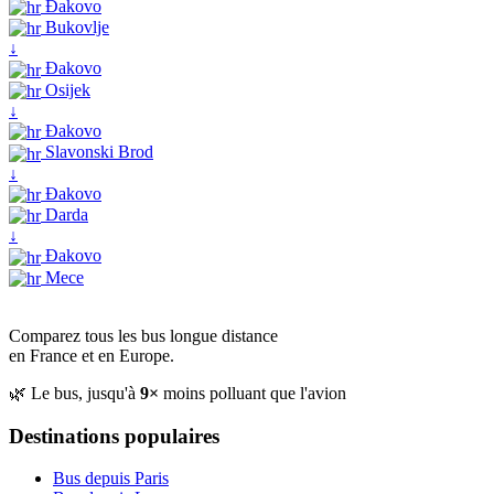
Đakovo
Bukovlje
↓
Đakovo
Osijek
↓
Đakovo
Slavonski Brod
↓
Đakovo
Darda
↓
Đakovo
Mece
Comparez tous les bus longue distance
en France et en Europe.
🌿 Le bus, jusqu'à
9×
moins polluant que l'avion
Destinations populaires
Bus depuis Paris