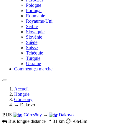
Pologne
Portugal
Roumanie
Royaume-Uni
Serbie
Slovaquie
Slovénie
Suède
Suisse
Tchéquie
Turquie
Ukraine
Comment ça marche
Accueil
Hongrie
Görcsöny
→ Đakovo
BUS
Görcsöny
→
Đakovo
🚌 Bus longue distance
📍 31 km
⏱️ ~0h43m