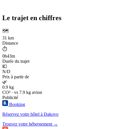
Le trajet en chiffres
🗺️
31 km
Distance
⏱️
0h43m
Durée du trajet
💶
N/D
Prix à partir de
🌿
0.9 kg
CO² · vs 7.9 kg avion
Publicité
Booking
Réservez votre hôtel à Đakovo
Trouvez votre hébergement →