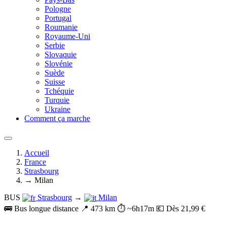
Pologne
Portugal
Roumanie
Royaume-Uni
Serbie
Slovaquie
Slovénie
Suède
Suisse
Tchéquie
Turquie
Ukraine
Comment ça marche
Accueil
France
Strasbourg
→ Milan
BUS
Strasbourg
→
Milan
🚌 Bus longue distance
📍 473 km
⏱️ ~6h17m
💶 Dès 21,99 €