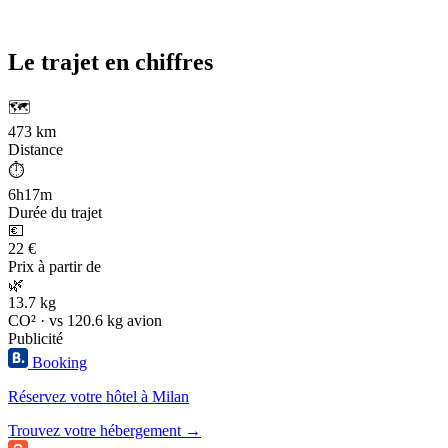
Le trajet en chiffres
🗺️
473 km
Distance
⏱️
6h17m
Durée du trajet
💶
22 €
Prix à partir de
🌿
13.7 kg
CO² · vs 120.6 kg avion
Publicité
Booking
Réservez votre hôtel à Milan
Trouvez votre hébergement →