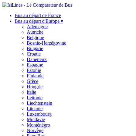
Bus au départ de France
Bus au départ d'Europe ▾
Allemagne
Autriche
Belgique
Bosnie-Herzégovine
Bulgarie
Croatie
Danemark
Espagne
Estonie
Finlande
Grèce
Hongrie
Italie
Lettonie
Liechtenstein
Lituanie
Luxembourg
Moldavie
Monténégro
Norvège
Pays-Bas