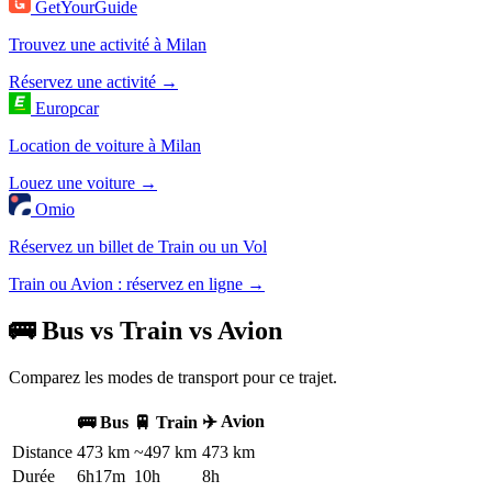
GetYourGuide
Trouvez une activité à Milan
Réservez une activité →
Europcar
Location de voiture à Milan
Louez une voiture →
Omio
Réservez un billet de Train ou un Vol
Train ou Avion : réservez en ligne →
🚌 Bus vs Train vs Avion
Comparez les modes de transport pour ce trajet.
✈️ Avion
🚌 Bus
🚆 Train
Distance
473 km
~497 km
473 km
Durée
6h17m
10h
8h