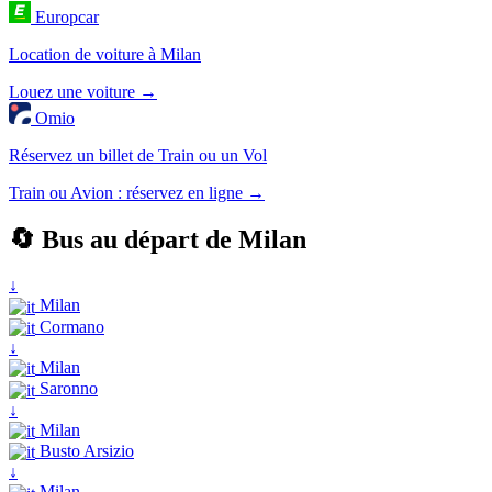
Europcar
Location de voiture à Milan
Louez une voiture →
Omio
Réservez un billet de Train ou un Vol
Train ou Avion : réservez en ligne →
🔄 Bus au départ de Milan
↓
Milan
Cormano
↓
Milan
Saronno
↓
Milan
Busto Arsizio
↓
Milan