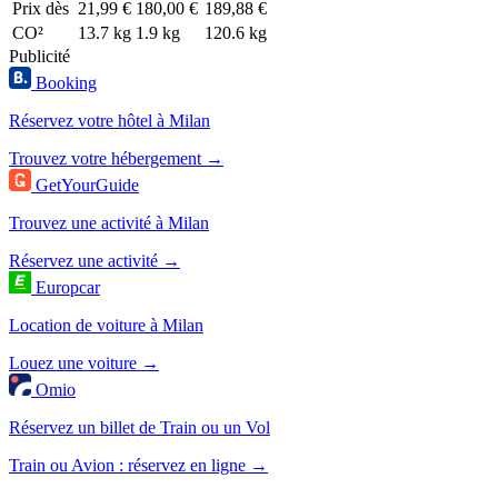
Prix dès
21,99 €
180,00 €
189,88 €
CO²
13.7 kg
1.9 kg
120.6 kg
Publicité
Booking
Réservez votre hôtel à Milan
Trouvez votre hébergement →
GetYourGuide
Trouvez une activité à Milan
Réservez une activité →
Europcar
Location de voiture à Milan
Louez une voiture →
Omio
Réservez un billet de Train ou un Vol
Train ou Avion : réservez en ligne →