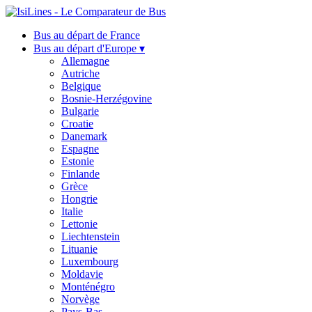
Bus au départ de France
Bus au départ d'Europe ▾
Allemagne
Autriche
Belgique
Bosnie-Herzégovine
Bulgarie
Croatie
Danemark
Espagne
Estonie
Finlande
Grèce
Hongrie
Italie
Lettonie
Liechtenstein
Lituanie
Luxembourg
Moldavie
Monténégro
Norvège
Pays-Bas