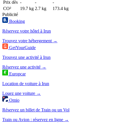
Prix dès
-
-
-
CO²
19.7 kg
2.7 kg
173.4 kg
Publicité
Booking
Réservez votre hôtel à Irun
Trouvez votre hébergement →
GetYourGuide
Trouvez une activité à Irun
Réservez une activité →
Europcar
Location de voiture à Irun
Louez une voiture →
Omio
Réservez un billet de Train ou un Vol
Train ou Avion : réservez en ligne →