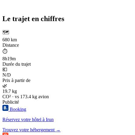
Le trajet en chiffres
🗺️
680 km
Distance
⏱️
8h19m
Durée du trajet
💶
N/D
Prix à partir de
🌿
19.7 kg
CO² · vs 173.4 kg avion
Publicité
Booking
Réservez votre hôtel à Irun
Trouvez votre hébergement →