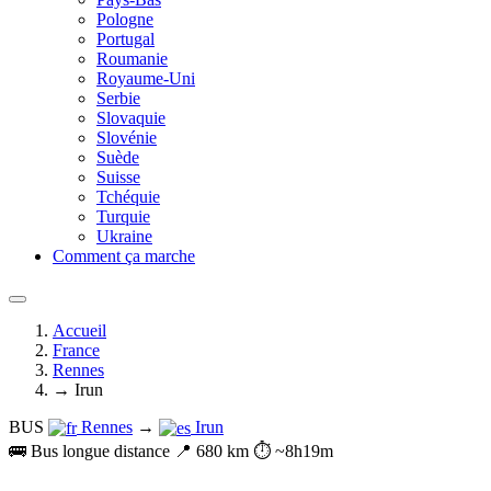
Pologne
Portugal
Roumanie
Royaume-Uni
Serbie
Slovaquie
Slovénie
Suède
Suisse
Tchéquie
Turquie
Ukraine
Comment ça marche
Accueil
France
Rennes
→ Irun
BUS
Rennes
→
Irun
🚌 Bus longue distance
📍 680 km
⏱️ ~8h19m