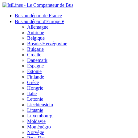
Bus au départ de France
Bus au départ d'Europe ▾
Allemagne
Autriche
Belgique
Bosnie-Herzégovine
Bulgarie
Croatie
Danemark
Espagne
Estonie
Finlande
Grèce
Hongrie
Italie
Lettonie
Liechtenstein
Lituanie
Luxembourg
Moldavie
Monténégro
Norvège
Pays-Bas