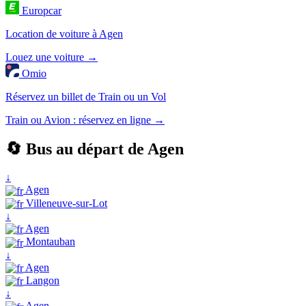
Europcar
Location de voiture à Agen
Louez une voiture →
Omio
Réservez un billet de Train ou un Vol
Train ou Avion : réservez en ligne →
🔄 Bus au départ de Agen
↓
Agen
Villeneuve-sur-Lot
↓
Agen
Montauban
↓
Agen
Langon
↓
Agen