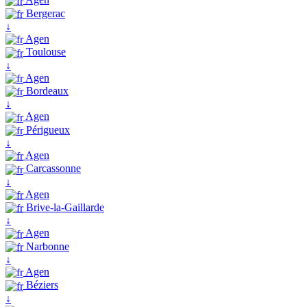
Bergerac
↓
Agen
Toulouse
↓
Agen
Bordeaux
↓
Agen
Périgueux
↓
Agen
Carcassonne
↓
Agen
Brive-la-Gaillarde
↓
Agen
Narbonne
↓
Agen
Béziers
↓