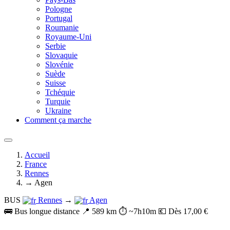
Pologne
Portugal
Roumanie
Royaume-Uni
Serbie
Slovaquie
Slovénie
Suède
Suisse
Tchéquie
Turquie
Ukraine
Comment ça marche
Accueil
France
Rennes
→ Agen
BUS
Rennes
→
Agen
🚌 Bus longue distance
📍 589 km
⏱️ ~7h10m
💶 Dès 17,00 €