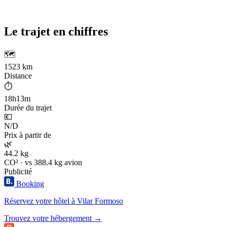
Le trajet en chiffres
🗺️
1523 km
Distance
⏱️
18h13m
Durée du trajet
💶
N/D
Prix à partir de
🌿
44.2 kg
CO² · vs 388.4 kg avion
Publicité
Booking
Réservez votre hôtel à Vilar Formoso
Trouvez votre hébergement →