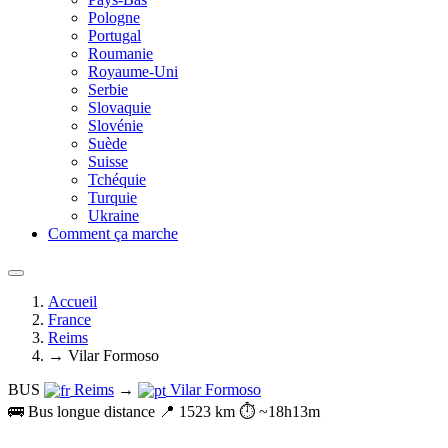
Pologne
Portugal
Roumanie
Royaume-Uni
Serbie
Slovaquie
Slovénie
Suède
Suisse
Tchéquie
Turquie
Ukraine
Comment ça marche
Accueil
France
Reims
→ Vilar Formoso
BUS
Reims
→
Vilar Formoso
🚌 Bus longue distance
📍 1523 km
⏱️ ~18h13m