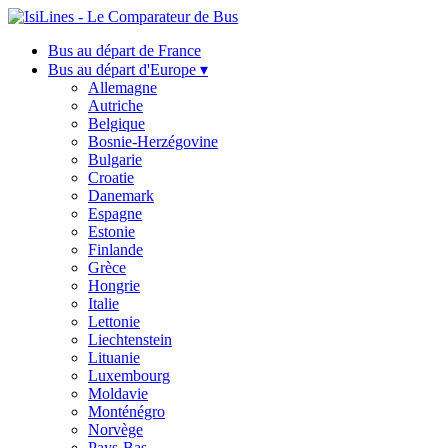
Bus au départ de France
Bus au départ d'Europe ▾
Allemagne
Autriche
Belgique
Bosnie-Herzégovine
Bulgarie
Croatie
Danemark
Espagne
Estonie
Finlande
Grèce
Hongrie
Italie
Lettonie
Liechtenstein
Lituanie
Luxembourg
Moldavie
Monténégro
Norvège
Pays-Bas