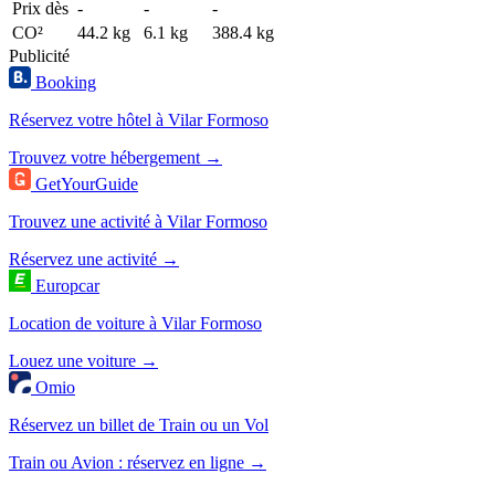
Prix dès
-
-
-
CO²
44.2 kg
6.1 kg
388.4 kg
Publicité
Booking
Réservez votre hôtel à Vilar Formoso
Trouvez votre hébergement →
GetYourGuide
Trouvez une activité à Vilar Formoso
Réservez une activité →
Europcar
Location de voiture à Vilar Formoso
Louez une voiture →
Omio
Réservez un billet de Train ou un Vol
Train ou Avion : réservez en ligne →