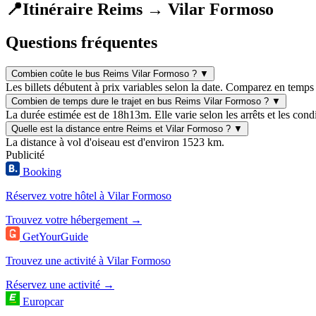
📍
Itinéraire Reims → Vilar Formoso
Questions fréquentes
Combien coûte le bus Reims Vilar Formoso ?
▼
Les billets débutent à prix variables selon la date. Comparez en temps 
Combien de temps dure le trajet en bus Reims Vilar Formoso ?
▼
La durée estimée est de 18h13m. Elle varie selon les arrêts et les condi
Quelle est la distance entre Reims et Vilar Formoso ?
▼
La distance à vol d'oiseau est d'environ 1523 km.
Publicité
Booking
Réservez votre hôtel à Vilar Formoso
Trouvez votre hébergement →
GetYourGuide
Trouvez une activité à Vilar Formoso
Réservez une activité →
Europcar