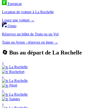
Europcar
Location de voiture à La Rochelle
Louez une voiture →
Omio
Réservez un billet de Train ou un Vol
Train ou Avion : réservez en ligne →
🔄 Bus au départ de La Rochelle
↓
La Rochelle
Rochefort
↓
La Rochelle
Niort
↓
La Rochelle
Saintes
↓
La Rochelle