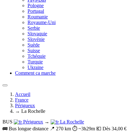
Pologne
Portugal
Roumanie
Royaume-Uni
Serbie
Slovaquie
Slovénie
Suède
Suisse
Tchéquie
Turquie
Ukraine
Comment ça marche
Accueil
France
Périgueux
→ La Rochelle
BUS
Périgueux
→
La Rochelle
🚌 Bus longue distance
📍 270 km
⏱️ ~3h29m
💶 Dès 34,00 €