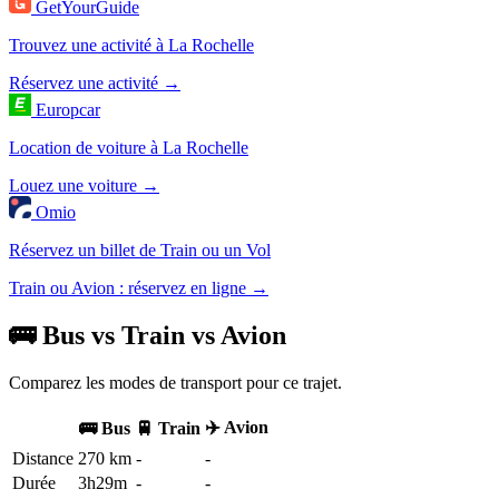
GetYourGuide
Trouvez une activité à La Rochelle
Réservez une activité →
Europcar
Location de voiture à La Rochelle
Louez une voiture →
Omio
Réservez un billet de Train ou un Vol
Train ou Avion : réservez en ligne →
🚌 Bus vs Train vs Avion
Comparez les modes de transport pour ce trajet.
✈️ Avion
🚌 Bus
🚆 Train
Distance
270 km
-
-
Durée
3h29m
-
-