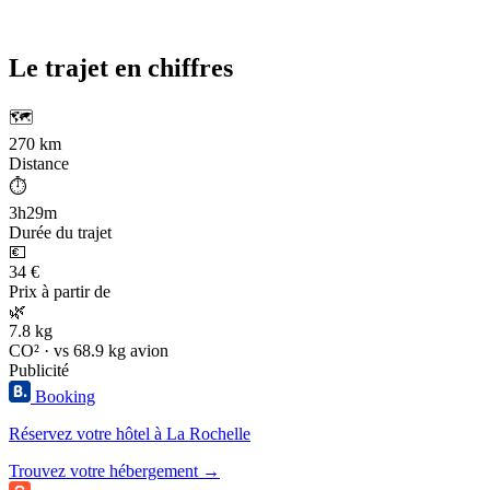
Le trajet en chiffres
🗺️
270 km
Distance
⏱️
3h29m
Durée du trajet
💶
34 €
Prix à partir de
🌿
7.8 kg
CO² · vs 68.9 kg avion
Publicité
Booking
Réservez votre hôtel à La Rochelle
Trouvez votre hébergement →