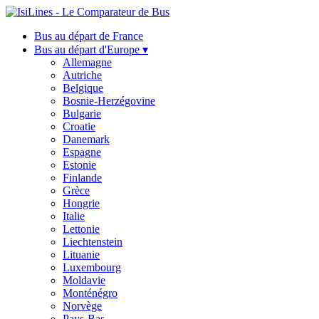
Bus au départ de France
Bus au départ d'Europe ▾
Allemagne
Autriche
Belgique
Bosnie-Herzégovine
Bulgarie
Croatie
Danemark
Espagne
Estonie
Finlande
Grèce
Hongrie
Italie
Lettonie
Liechtenstein
Lituanie
Luxembourg
Moldavie
Monténégro
Norvège
Pays-Bas