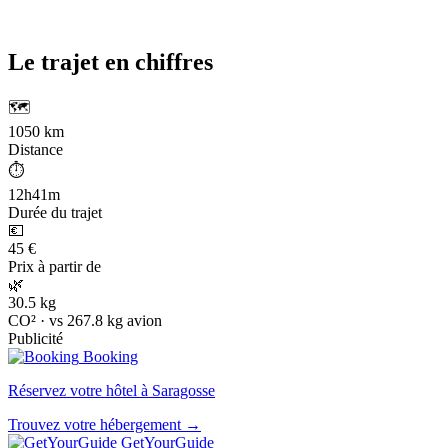
Le trajet en chiffres
🗺️
1050 km
Distance
⏱️
12h41m
Durée du trajet
💶
45 €
Prix à partir de
🌿
30.5 kg
CO² · vs 267.8 kg avion
Publicité
Booking
Réservez votre hôtel à Saragosse
Trouvez votre hébergement →
GetYourGuide