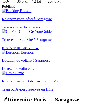
CO²
30.5 kg
4.2 kg
267.8 kg
Publicité
Booking
Réservez votre hôtel à Saragosse
Trouvez votre hébergement →
GetYourGuide
Trouvez une activité à Saragosse
Réservez une activité →
Europcar
Location de voiture à Saragosse
Louez une voiture →
Omio
Réservez un billet de Train ou un Vol
Train ou Avion : réservez en ligne →
📍
Itinéraire Paris → Saragosse