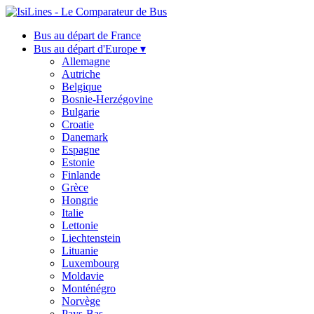
Bus au départ de France
Bus au départ d'Europe ▾
Allemagne
Autriche
Belgique
Bosnie-Herzégovine
Bulgarie
Croatie
Danemark
Espagne
Estonie
Finlande
Grèce
Hongrie
Italie
Lettonie
Liechtenstein
Lituanie
Luxembourg
Moldavie
Monténégro
Norvège
Pays-Bas