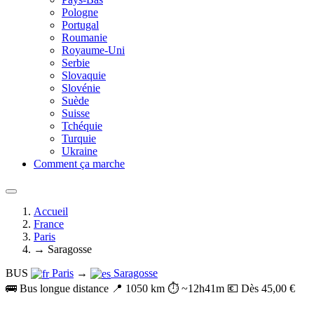
Pologne
Portugal
Roumanie
Royaume-Uni
Serbie
Slovaquie
Slovénie
Suède
Suisse
Tchéquie
Turquie
Ukraine
Comment ça marche
Accueil
France
Paris
→ Saragosse
BUS
Paris
→
Saragosse
🚌 Bus longue distance
📍 1050 km
⏱️ ~12h41m
💶 Dès 45,00 €