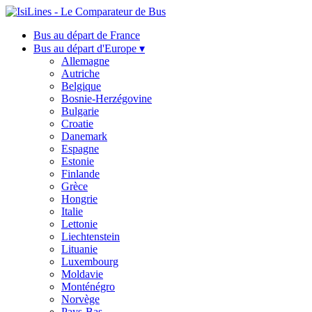
Bus au départ de France
Bus au départ d'Europe ▾
Allemagne
Autriche
Belgique
Bosnie-Herzégovine
Bulgarie
Croatie
Danemark
Espagne
Estonie
Finlande
Grèce
Hongrie
Italie
Lettonie
Liechtenstein
Lituanie
Luxembourg
Moldavie
Monténégro
Norvège
Pays-Bas