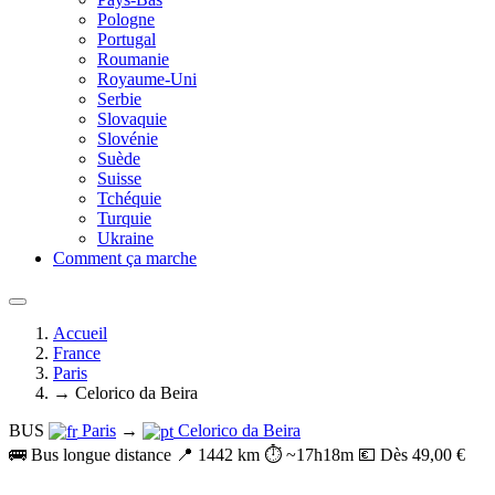
Pologne
Portugal
Roumanie
Royaume-Uni
Serbie
Slovaquie
Slovénie
Suède
Suisse
Tchéquie
Turquie
Ukraine
Comment ça marche
Accueil
France
Paris
→ Celorico da Beira
BUS
Paris
→
Celorico da Beira
🚌 Bus longue distance
📍 1442 km
⏱️ ~17h18m
💶 Dès 49,00 €