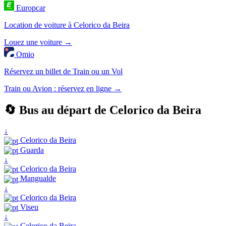
Europcar
Location de voiture à Celorico da Beira
Louez une voiture →
Omio
Réservez un billet de Train ou un Vol
Train ou Avion : réservez en ligne →
🔄 Bus au départ de Celorico da Beira
↓
Celorico da Beira
Guarda
↓
Celorico da Beira
Mangualde
↓
Celorico da Beira
Viseu
↓
Celorico da Beira