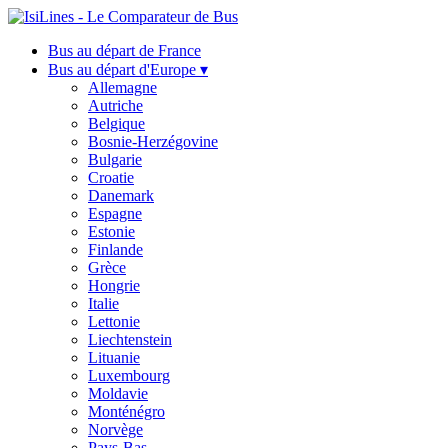
Bus au départ de France
Bus au départ d'Europe ▾
Allemagne
Autriche
Belgique
Bosnie-Herzégovine
Bulgarie
Croatie
Danemark
Espagne
Estonie
Finlande
Grèce
Hongrie
Italie
Lettonie
Liechtenstein
Lituanie
Luxembourg
Moldavie
Monténégro
Norvège
Pays-Bas