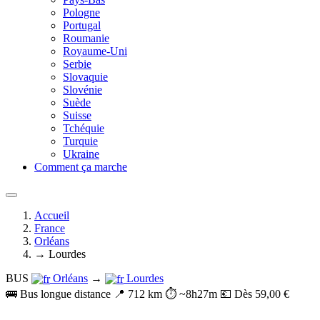
Pologne
Portugal
Roumanie
Royaume-Uni
Serbie
Slovaquie
Slovénie
Suède
Suisse
Tchéquie
Turquie
Ukraine
Comment ça marche
Accueil
France
Orléans
→ Lourdes
BUS
Orléans
→
Lourdes
🚌 Bus longue distance
📍 712 km
⏱️ ~8h27m
💶 Dès 59,00 €