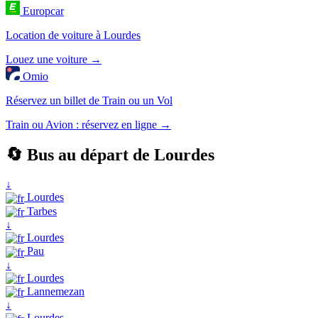
Europcar
Location de voiture à Lourdes
Louez une voiture →
Omio
Réservez un billet de Train ou un Vol
Train ou Avion : réservez en ligne →
🔄 Bus au départ de Lourdes
↓
Lourdes
Tarbes
↓
Lourdes
Pau
↓
Lourdes
Lannemezan
↓
Lourdes