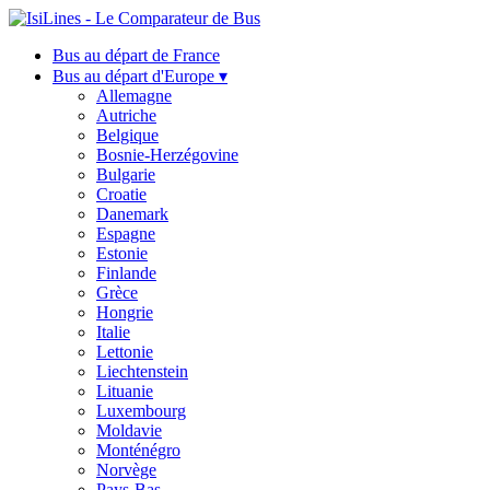
Bus au départ de France
Bus au départ d'Europe ▾
Allemagne
Autriche
Belgique
Bosnie-Herzégovine
Bulgarie
Croatie
Danemark
Espagne
Estonie
Finlande
Grèce
Hongrie
Italie
Lettonie
Liechtenstein
Lituanie
Luxembourg
Moldavie
Monténégro
Norvège
Pays-Bas