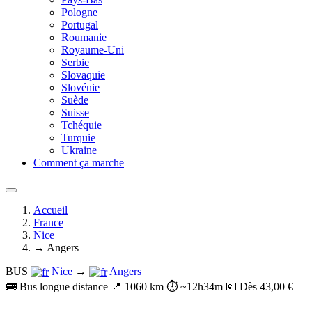
Pologne
Portugal
Roumanie
Royaume-Uni
Serbie
Slovaquie
Slovénie
Suède
Suisse
Tchéquie
Turquie
Ukraine
Comment ça marche
Accueil
France
Nice
→ Angers
BUS
Nice
→
Angers
🚌 Bus longue distance
📍 1060 km
⏱️ ~12h34m
💶 Dès 43,00 €