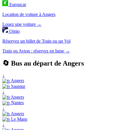
Europcar
Location de voiture à Angers
Louez une voiture →
Omio
Réservez un billet de Train ou un Vol
Train ou Avion : réservez en ligne →
🔄 Bus au départ de Angers
↓
Angers
Saumur
↓
Angers
Nantes
↓
Angers
Le Mans
↓
Angers