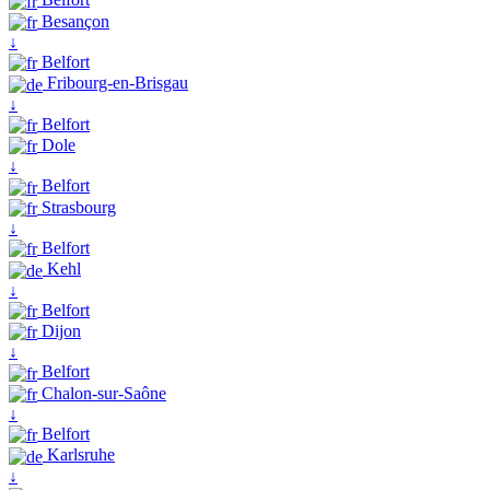
Besançon
↓
Belfort
Fribourg-en-Brisgau
↓
Belfort
Dole
↓
Belfort
Strasbourg
↓
Belfort
Kehl
↓
Belfort
Dijon
↓
Belfort
Chalon-sur-Saône
↓
Belfort
Karlsruhe
↓