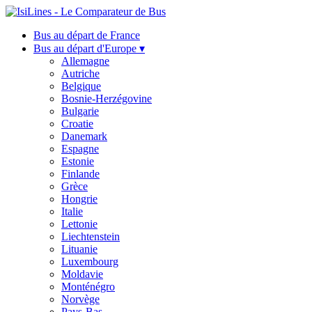
Bus au départ de France
Bus au départ d'Europe ▾
Allemagne
Autriche
Belgique
Bosnie-Herzégovine
Bulgarie
Croatie
Danemark
Espagne
Estonie
Finlande
Grèce
Hongrie
Italie
Lettonie
Liechtenstein
Lituanie
Luxembourg
Moldavie
Monténégro
Norvège
Pays-Bas