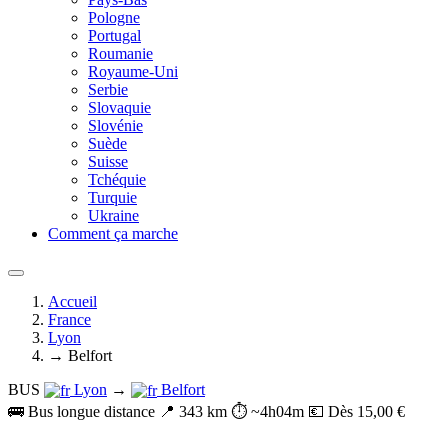
Pologne
Portugal
Roumanie
Royaume-Uni
Serbie
Slovaquie
Slovénie
Suède
Suisse
Tchéquie
Turquie
Ukraine
Comment ça marche
Accueil
France
Lyon
→ Belfort
BUS
Lyon
→
Belfort
🚌 Bus longue distance
📍 343 km
⏱️ ~4h04m
💶 Dès 15,00 €