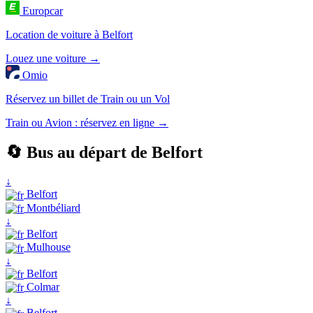
Europcar
Location de voiture à Belfort
Louez une voiture →
Omio
Réservez un billet de Train ou un Vol
Train ou Avion : réservez en ligne →
🔄 Bus au départ de Belfort
↓
Belfort
Montbéliard
↓
Belfort
Mulhouse
↓
Belfort
Colmar
↓
Belfort