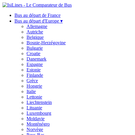
Bus au départ de France
Bus au départ d'Europe ▾
Allemagne
Autriche
Belgique
Bosnie-Herzégovine
Bulgarie
Croatie
Danemark
Espagne
Estonie
Finlande
Grèce
Hongrie
Italie
Lettonie
Liechtenstein
Lituanie
Luxembourg
Moldavie
Monténégro
Norvège
Pays-Bas