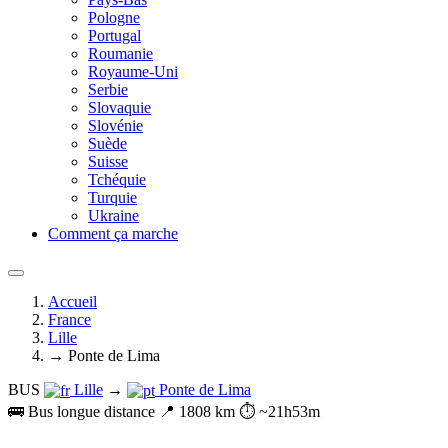
Pologne
Portugal
Roumanie
Royaume-Uni
Serbie
Slovaquie
Slovénie
Suède
Suisse
Tchéquie
Turquie
Ukraine
Comment ça marche
Accueil
France
Lille
→ Ponte de Lima
BUS
Lille
→
Ponte de Lima
🚌 Bus longue distance
📍 1808 km
⏱️ ~21h53m