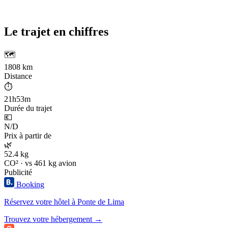
Le trajet en chiffres
🗺️
1808 km
Distance
⏱️
21h53m
Durée du trajet
💶
N/D
Prix à partir de
🌿
52.4 kg
CO² · vs 461 kg avion
Publicité
Booking
Réservez votre hôtel à Ponte de Lima
Trouvez votre hébergement →