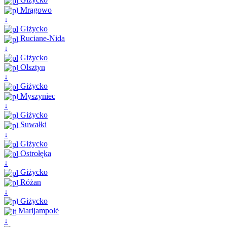
Mrągowo
↓
Giżycko
Ruciane-Nida
↓
Giżycko
Olsztyn
↓
Giżycko
Myszyniec
↓
Giżycko
Suwałki
↓
Giżycko
Ostrołęka
↓
Giżycko
Różan
↓
Giżycko
Marijampolė
↓