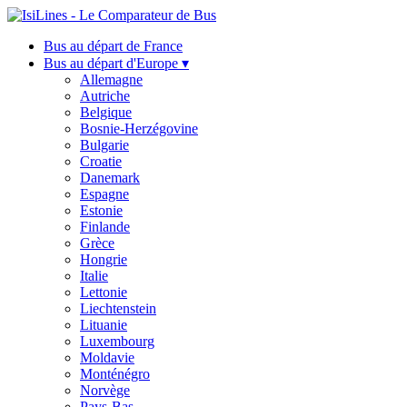
Bus au départ de France
Bus au départ d'Europe ▾
Allemagne
Autriche
Belgique
Bosnie-Herzégovine
Bulgarie
Croatie
Danemark
Espagne
Estonie
Finlande
Grèce
Hongrie
Italie
Lettonie
Liechtenstein
Lituanie
Luxembourg
Moldavie
Monténégro
Norvège
Pays-Bas