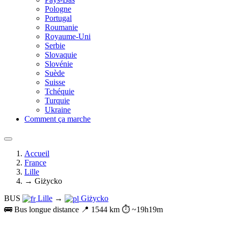
Pologne
Portugal
Roumanie
Royaume-Uni
Serbie
Slovaquie
Slovénie
Suède
Suisse
Tchéquie
Turquie
Ukraine
Comment ça marche
Accueil
France
Lille
→ Giżycko
BUS
Lille
→
Giżycko
🚌 Bus longue distance
📍 1544 km
⏱️ ~19h19m