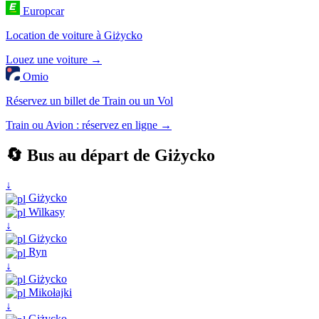
Europcar
Location de voiture à Giżycko
Louez une voiture →
Omio
Réservez un billet de Train ou un Vol
Train ou Avion : réservez en ligne →
🔄 Bus au départ de Giżycko
↓
Giżycko
Wilkasy
↓
Giżycko
Ryn
↓
Giżycko
Mikołajki
↓
Giżycko