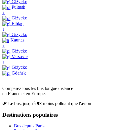
Giżycko
Pułtusk
↓
Giżycko
Elbląg
↓
Giżycko
Kaunas
↓
Giżycko
Varsovie
↓
Giżycko
Gdańsk
Comparez tous les bus longue distance
en France et en Europe.
🌿 Le bus, jusqu'à
9×
moins polluant que l'avion
Destinations populaires
Bus depuis Paris