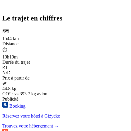
Le trajet en chiffres
🗺️
1544 km
Distance
⏱️
19h19m
Durée du trajet
💶
N/D
Prix à partir de
🌿
44.8 kg
CO² · vs 393.7 kg avion
Publicité
Booking
Réservez votre hôtel à Giżycko
Trouvez votre hébergement →