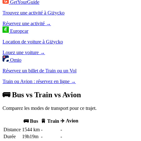
GetYourGuide
Trouvez une activité à Giżycko
Réservez une activité →
Europcar
Location de voiture à Giżycko
Louez une voiture →
Omio
Réservez un billet de Train ou un Vol
Train ou Avion : réservez en ligne →
🚌 Bus vs Train vs Avion
Comparez les modes de transport pour ce trajet.
✈️ Avion
🚌 Bus
🚆 Train
Distance
1544 km
-
-
Durée
19h19m
-
-