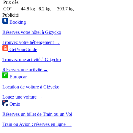
Prix dès
-
-
-
CO²
44.8 kg
6.2 kg
393.7 kg
Publicité
Booking
Réservez votre hôtel à Giżycko
Trouvez votre hébergement →
GetYourGuide
Trouvez une activité à Giżycko
Réservez une activité →
Europcar
Location de voiture à Giżycko
Louez une voiture →
Omio
Réservez un billet de Train ou un Vol
Train ou Avion : réservez en ligne →