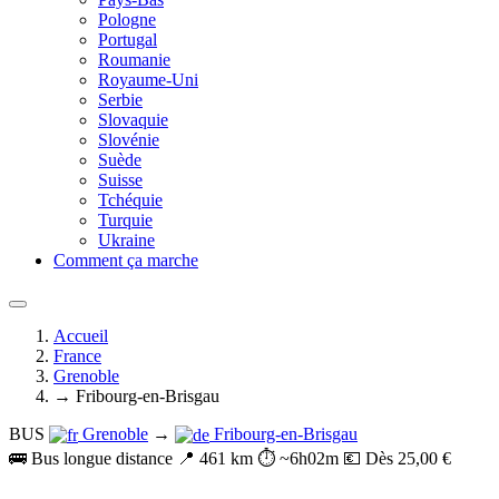
Pologne
Portugal
Roumanie
Royaume-Uni
Serbie
Slovaquie
Slovénie
Suède
Suisse
Tchéquie
Turquie
Ukraine
Comment ça marche
Accueil
France
Grenoble
→ Fribourg-en-Brisgau
BUS
Grenoble
→
Fribourg-en-Brisgau
🚌 Bus longue distance
📍 461 km
⏱️ ~6h02m
💶 Dès 25,00 €