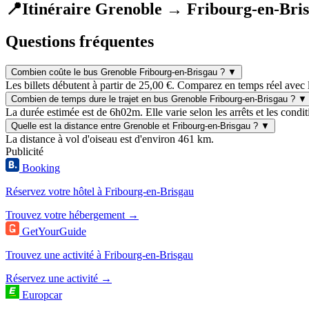
📍
Itinéraire Grenoble → Fribourg-en-Bri
Questions fréquentes
Combien coûte le bus Grenoble Fribourg-en-Brisgau ?
▼
Les billets débutent à partir de 25,00 €. Comparez en temps réel avec 
Combien de temps dure le trajet en bus Grenoble Fribourg-en-Brisgau ?
▼
La durée estimée est de 6h02m. Elle varie selon les arrêts et les condit
Quelle est la distance entre Grenoble et Fribourg-en-Brisgau ?
▼
La distance à vol d'oiseau est d'environ 461 km.
Publicité
Booking
Réservez votre hôtel à Fribourg-en-Brisgau
Trouvez votre hébergement →
GetYourGuide
Trouvez une activité à Fribourg-en-Brisgau
Réservez une activité →
Europcar