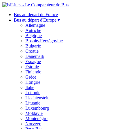
Bus au départ de France
Bus au départ d'Europe ▾
Allemagne
Autriche
Belgique
Bosnie-Herzégovine
Bulgarie
Croatie
Danemark
Espagne
Estonie
Finlande
Grèce
Hongrie
Italie
Lettonie
Liechtenstein
Lituanie
Luxembourg
Moldavie
Monténégro
Norvège
Pays-Bas