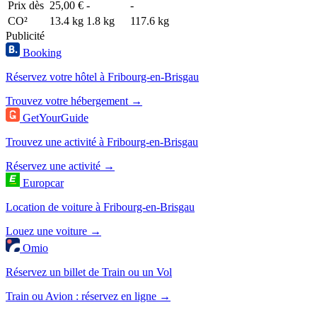
Prix dès
25,00 €
-
-
CO²
13.4 kg
1.8 kg
117.6 kg
Publicité
Booking
Réservez votre hôtel à Fribourg-en-Brisgau
Trouvez votre hébergement →
GetYourGuide
Trouvez une activité à Fribourg-en-Brisgau
Réservez une activité →
Europcar
Location de voiture à Fribourg-en-Brisgau
Louez une voiture →
Omio
Réservez un billet de Train ou un Vol
Train ou Avion : réservez en ligne →