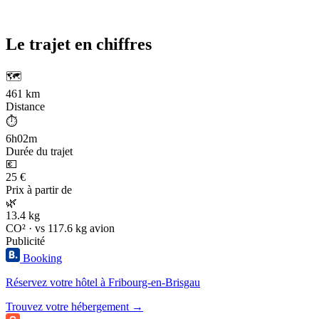
Le trajet en chiffres
🗺️
461 km
Distance
⏱️
6h02m
Durée du trajet
💶
25 €
Prix à partir de
🌿
13.4 kg
CO² · vs 117.6 kg avion
Publicité
Booking
Réservez votre hôtel à Fribourg-en-Brisgau
Trouvez votre hébergement →