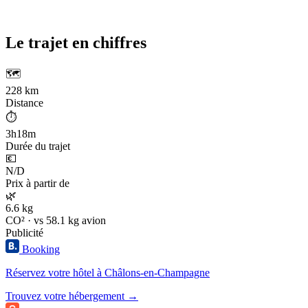
Le trajet en chiffres
🗺️
228 km
Distance
⏱️
3h18m
Durée du trajet
💶
N/D
Prix à partir de
🌿
6.6 kg
CO² · vs 58.1 kg avion
Publicité
Booking
Réservez votre hôtel à Châlons-en-Champagne
Trouvez votre hébergement →