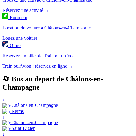
Réservez une activité →
Europcar
Location de voiture à Châlons-en-Champagne
Louez une voiture →
Omio
Réservez un billet de Train ou un Vol
Train ou Avion : réservez en ligne →
🔄 Bus au départ de Châlons-en-
Champagne
↓
Châlons-en-Champagne
Reims
↓
Châlons-en-Champagne
Saint-Dizier
↓