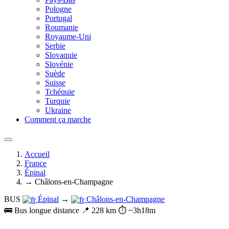
Pologne
Portugal
Roumanie
Royaume-Uni
Serbie
Slovaquie
Slovénie
Suède
Suisse
Tchéquie
Turquie
Ukraine
Comment ça marche
Accueil
France
Épinal
→ Châlons-en-Champagne
BUS
Épinal
→
Châlons-en-Champagne
🚌 Bus longue distance
📍 228 km
⏱️ ~3h18m