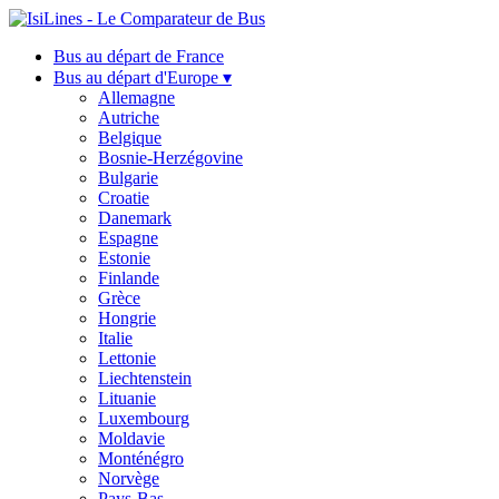
Bus au départ de France
Bus au départ d'Europe ▾
Allemagne
Autriche
Belgique
Bosnie-Herzégovine
Bulgarie
Croatie
Danemark
Espagne
Estonie
Finlande
Grèce
Hongrie
Italie
Lettonie
Liechtenstein
Lituanie
Luxembourg
Moldavie
Monténégro
Norvège
Pays-Bas