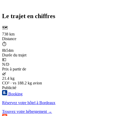
Le trajet en chiffres
🗺️
738 km
Distance
⏱️
8h54m
Durée du trajet
💶
N/D
Prix à partir de
🌿
21.4 kg
CO² · vs 188.2 kg avion
Publicité
Booking
Réservez votre hôtel à Bordeaux
Trouvez votre hébergement →