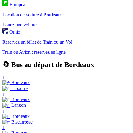
Europcar
Location de voiture à Bordeaux
Louez une voiture →
Omio
Réservez un billet de Train ou un Vol
Train ou Avion : réservez en ligne →
🔄 Bus au départ de Bordeaux
↓
Bordeaux
Libourne
↓
Bordeaux
Langon
↓
Bordeaux
Biscarrosse
↓
Bordeaux