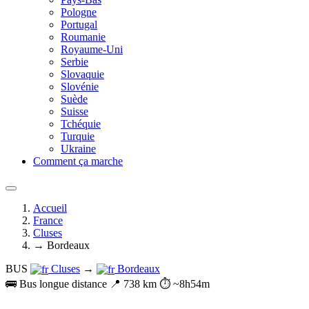
Pologne
Portugal
Roumanie
Royaume-Uni
Serbie
Slovaquie
Slovénie
Suède
Suisse
Tchéquie
Turquie
Ukraine
Comment ça marche
Accueil
France
Cluses
→ Bordeaux
BUS
Cluses
→
Bordeaux
🚌 Bus longue distance
📍 738 km
⏱️ ~8h54m