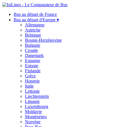
Bus au départ de France
Bus au départ d'Europe ▾
Allemagne
Autriche
Belgique
Bosnie-Herzégovine
Bulgarie
Croatie
Danemark
Espagne
Estonie
Finlande
Grèce
Hongrie
Italie
Lettonie
Liechtenstein
Lituanie
Luxembourg
Moldavie
Monténégro
Norvège
Pays-Bas