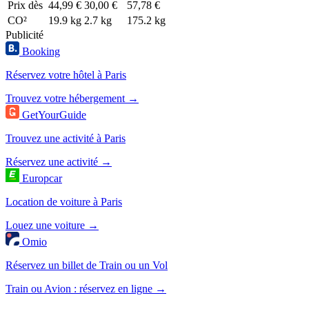
Prix dès
44,99 €
30,00 €
57,78 €
CO²
19.9 kg
2.7 kg
175.2 kg
Publicité
Booking
Réservez votre hôtel à Paris
Trouvez votre hébergement →
GetYourGuide
Trouvez une activité à Paris
Réservez une activité →
Europcar
Location de voiture à Paris
Louez une voiture →
Omio
Réservez un billet de Train ou un Vol
Train ou Avion : réservez en ligne →