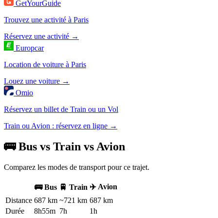
GetYourGuide
Trouvez une activité à Paris
Réservez une activité →
Europcar
Location de voiture à Paris
Louez une voiture →
Omio
Réservez un billet de Train ou un Vol
Train ou Avion : réservez en ligne →
🚌 Bus vs Train vs Avion
Comparez les modes de transport pour ce trajet.
✈️ Avion
🚌 Bus
🚆 Train
Distance
687 km
~721 km
687 km
Durée
8h55m
7h
1h