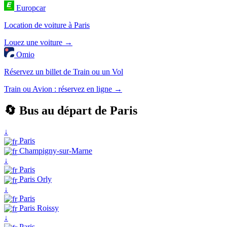
Europcar
Location de voiture à Paris
Louez une voiture →
Omio
Réservez un billet de Train ou un Vol
Train ou Avion : réservez en ligne →
🔄 Bus au départ de Paris
↓
Paris
Champigny-sur-Marne
↓
Paris
Paris Orly
↓
Paris
Paris Roissy
↓
Paris