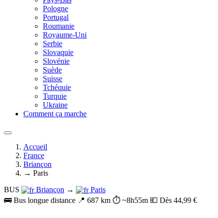
Pologne
Portugal
Roumanie
Royaume-Uni
Serbie
Slovaquie
Slovénie
Suède
Suisse
Tchéquie
Turquie
Ukraine
Comment ça marche
Accueil
France
Briançon
→ Paris
BUS
Briançon
→
Paris
🚌 Bus longue distance
📍 687 km
⏱️ ~8h55m
💶 Dès 44,99 €