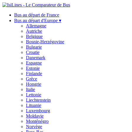
Bus au départ de France
Bus au départ d'Europe ▾
Allemagne
Autriche
Belgique
Bosnie-Herzégovine
Bulgarie
Croatie
Danemark
Espagne
Estonie
Finlande
Grèce
Hongrie
Italie
Lettonie
Liechtenstein
Lituanie
Luxembourg
Moldavie
Monténégro
Norvège
Pays-Bas