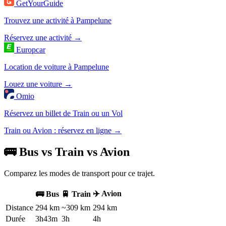
GetYourGuide
Trouvez une activité à Pampelune
Réservez une activité →
Europcar
Location de voiture à Pampelune
Louez une voiture →
Omio
Réservez un billet de Train ou un Vol
Train ou Avion : réservez en ligne →
🚌 Bus vs Train vs Avion
Comparez les modes de transport pour ce trajet.
✈️ Avion
🚌 Bus
🚆 Train
Distance
294 km
~309 km
294 km
Durée
3h43m
3h
4h