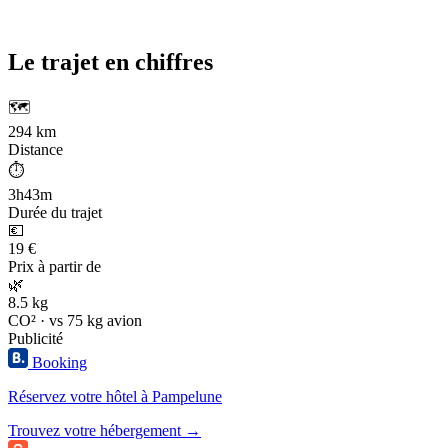
Le trajet en chiffres
🗺️
294 km
Distance
⏱️
3h43m
Durée du trajet
💶
19 €
Prix à partir de
🌿
8.5 kg
CO² · vs 75 kg avion
Publicité
Booking
Réservez votre hôtel à Pampelune
Trouvez votre hébergement →