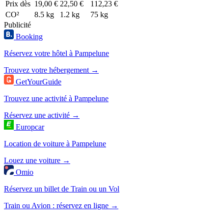
Prix dès
19,00 €
22,50 €
112,23 €
CO²
8.5 kg
1.2 kg
75 kg
Publicité
Booking
Réservez votre hôtel à Pampelune
Trouvez votre hébergement →
GetYourGuide
Trouvez une activité à Pampelune
Réservez une activité →
Europcar
Location de voiture à Pampelune
Louez une voiture →
Omio
Réservez un billet de Train ou un Vol
Train ou Avion : réservez en ligne →