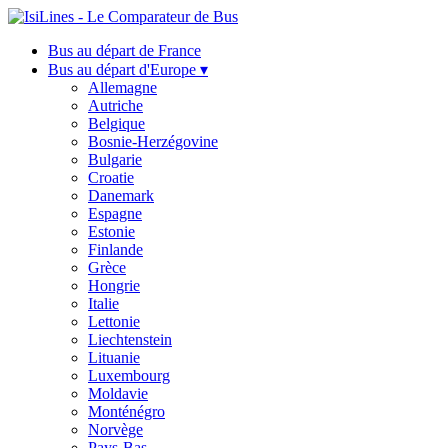
Bus au départ de France
Bus au départ d'Europe ▾
Allemagne
Autriche
Belgique
Bosnie-Herzégovine
Bulgarie
Croatie
Danemark
Espagne
Estonie
Finlande
Grèce
Hongrie
Italie
Lettonie
Liechtenstein
Lituanie
Luxembourg
Moldavie
Monténégro
Norvège
Pays-Bas