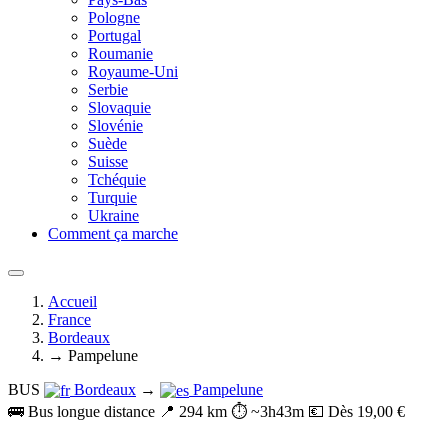
Pologne
Portugal
Roumanie
Royaume-Uni
Serbie
Slovaquie
Slovénie
Suède
Suisse
Tchéquie
Turquie
Ukraine
Comment ça marche
Accueil
France
Bordeaux
→ Pampelune
BUS
Bordeaux
→
Pampelune
🚌 Bus longue distance
📍 294 km
⏱️ ~3h43m
💶 Dès 19,00 €