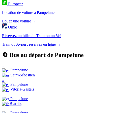
Europcar
Location de voiture à Pampelune
Louez une voiture →
Omio
Réservez un billet de Train ou un Vol
Train ou Avion : réservez en ligne →
🔄 Bus au départ de Pampelune
↓
Pampelune
Saint-Sébastien
↓
Pampelune
Vitoria-Gasteiz
↓
Pampelune
Biarritz
↓
Pampelune