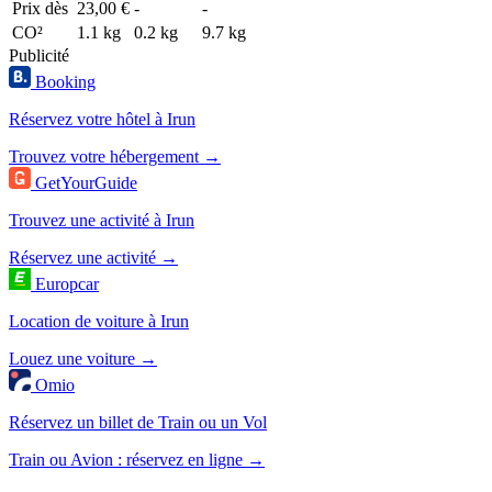
Prix dès
23,00 €
-
-
CO²
1.1 kg
0.2 kg
9.7 kg
Publicité
Booking
Réservez votre hôtel à Irun
Trouvez votre hébergement →
GetYourGuide
Trouvez une activité à Irun
Réservez une activité →
Europcar
Location de voiture à Irun
Louez une voiture →
Omio
Réservez un billet de Train ou un Vol
Train ou Avion : réservez en ligne →