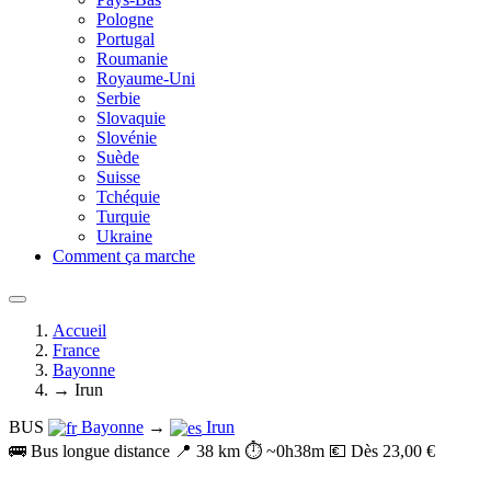
Pologne
Portugal
Roumanie
Royaume-Uni
Serbie
Slovaquie
Slovénie
Suède
Suisse
Tchéquie
Turquie
Ukraine
Comment ça marche
Accueil
France
Bayonne
→ Irun
BUS
Bayonne
→
Irun
🚌 Bus longue distance
📍 38 km
⏱️ ~0h38m
💶 Dès 23,00 €