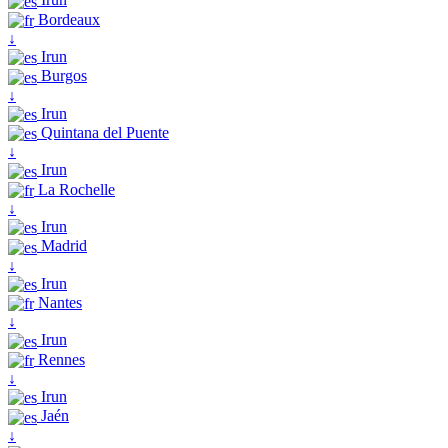
Bordeaux
↓
Irun
Burgos
↓
Irun
Quintana del Puente
↓
Irun
La Rochelle
↓
Irun
Madrid
↓
Irun
Nantes
↓
Irun
Rennes
↓
Irun
Jaén
↓