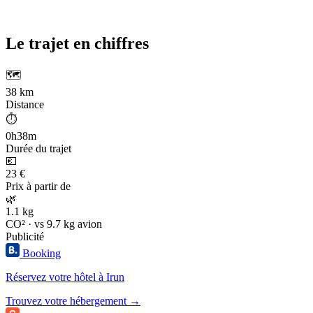
Le trajet en chiffres
🗺️
38 km
Distance
⏱️
0h38m
Durée du trajet
💶
23 €
Prix à partir de
🌿
1.1 kg
CO² · vs 9.7 kg avion
Publicité
Booking
Réservez votre hôtel à Irun
Trouvez votre hébergement →