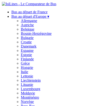
Bus au départ de France
Bus au départ d'Europe ▾
Allemagne
Autriche
Belgique
Bosnie-Herzégovine
Bulgarie
Croatie
Danemark
Espagne
Estonie
Finlande
Grèce
Hongrie
Italie
Lettonie
Liechtenstein
Lituanie
Luxembourg
Moldavie
Monténégro
Norvège
Pays-Bas