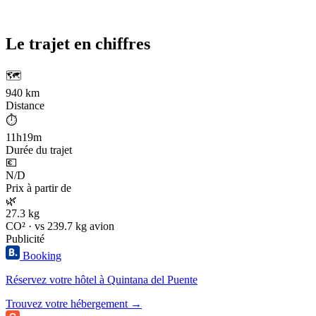
Le trajet en chiffres
🗺️
940 km
Distance
⏱️
11h19m
Durée du trajet
💶
N/D
Prix à partir de
🌿
27.3 kg
CO² · vs 239.7 kg avion
Publicité
Booking
Réservez votre hôtel à Quintana del Puente
Trouvez votre hébergement →