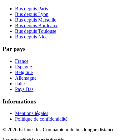
Bus depuis Paris
Bus depuis Lyon
Bus depuis Marseille
Bus depuis Bordeaux
Bus depuis Toulouse
Bus depuis Nice
Par pays
France
Espagne
Belgique
Allemagne
Italie
Pays-Bas
Informations
Mentions légales
Politique de confidentialité
© 2026 IsiLines.fr - Comparateur de bus longue distance