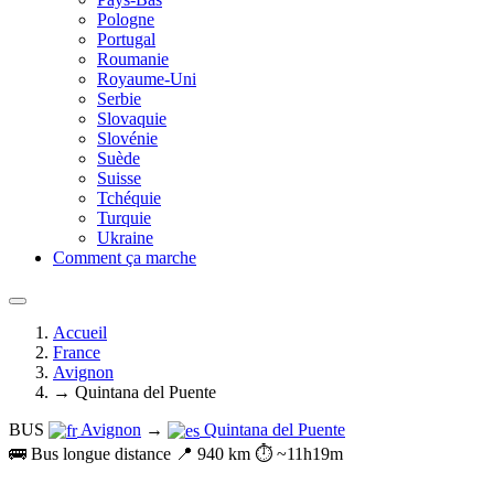
Pologne
Portugal
Roumanie
Royaume-Uni
Serbie
Slovaquie
Slovénie
Suède
Suisse
Tchéquie
Turquie
Ukraine
Comment ça marche
Accueil
France
Avignon
→ Quintana del Puente
BUS
Avignon
→
Quintana del Puente
🚌 Bus longue distance
📍 940 km
⏱️ ~11h19m