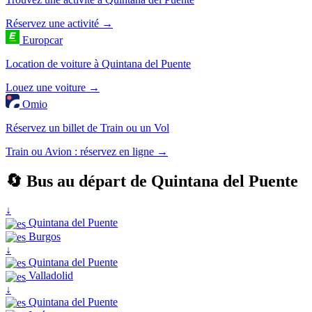
Réservez une activité →
Europcar
Location de voiture à Quintana del Puente
Louez une voiture →
Omio
Réservez un billet de Train ou un Vol
Train ou Avion : réservez en ligne →
🔄 Bus au départ de Quintana del Puente
↓
Quintana del Puente
Burgos
↓
Quintana del Puente
Valladolid
↓
Quintana del Puente