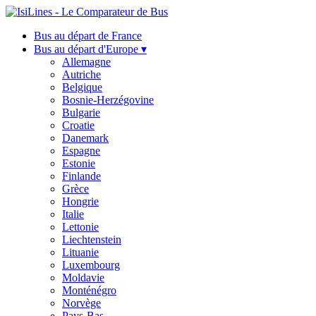
Bus au départ de France
Bus au départ d'Europe ▾
Allemagne
Autriche
Belgique
Bosnie-Herzégovine
Bulgarie
Croatie
Danemark
Espagne
Estonie
Finlande
Grèce
Hongrie
Italie
Lettonie
Liechtenstein
Lituanie
Luxembourg
Moldavie
Monténégro
Norvège
Pays-Bas