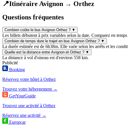
📍
Itinéraire Avignon → Orthez
Questions fréquentes
Combien coûte le bus Avignon Orthez ?
▼
Les billets débutent à prix variables selon la date. Comparez en temps 
Combien de temps dure le trajet en bus Avignon Orthez ?
▼
La durée estimée est de 6h38m. Elle varie selon les arrêts et les condit
Quelle est la distance entre Avignon et Orthez ?
▼
La distance à vol d'oiseau est d'environ 558 km.
Publicité
Booking
Réservez votre hôtel à Orthez
Trouvez votre hébergement →
GetYourGuide
Trouvez une activité à Orthez
Réservez une activité →
Europcar