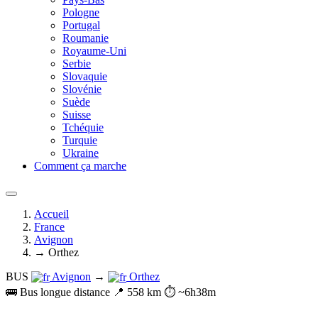
Pologne
Portugal
Roumanie
Royaume-Uni
Serbie
Slovaquie
Slovénie
Suède
Suisse
Tchéquie
Turquie
Ukraine
Comment ça marche
Accueil
France
Avignon
→ Orthez
BUS
Avignon
→
Orthez
🚌 Bus longue distance
📍 558 km
⏱️ ~6h38m