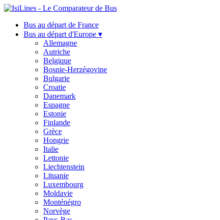
Bus au départ de France
Bus au départ d'Europe ▾
Allemagne
Autriche
Belgique
Bosnie-Herzégovine
Bulgarie
Croatie
Danemark
Espagne
Estonie
Finlande
Grèce
Hongrie
Italie
Lettonie
Liechtenstein
Lituanie
Luxembourg
Moldavie
Monténégro
Norvège
Pays-Bas