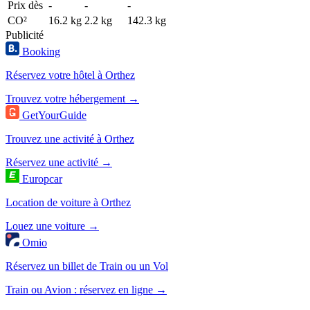
Prix dès
-
-
-
CO²
16.2 kg
2.2 kg
142.3 kg
Publicité
Booking
Réservez votre hôtel à Orthez
Trouvez votre hébergement →
GetYourGuide
Trouvez une activité à Orthez
Réservez une activité →
Europcar
Location de voiture à Orthez
Louez une voiture →
Omio
Réservez un billet de Train ou un Vol
Train ou Avion : réservez en ligne →