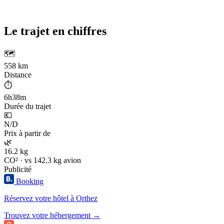
Le trajet en chiffres
🗺️
558 km
Distance
⏱️
6h38m
Durée du trajet
💶
N/D
Prix à partir de
🌿
16.2 kg
CO² · vs 142.3 kg avion
Publicité
Booking
Réservez votre hôtel à Orthez
Trouvez votre hébergement →