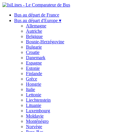
Bus au départ de France
Bus au départ d'Europe ▾
Allemagne
Autriche
Belgique
Bosnie-Herzégovine
Bulgarie
Croatie
Danemark
Espagne
Estonie
Finlande
Grèce
Hongrie
Italie
Lettonie
Liechtenstein
Lituanie
Luxembourg
Moldavie
Monténégro
Norvège
Pays-Bas