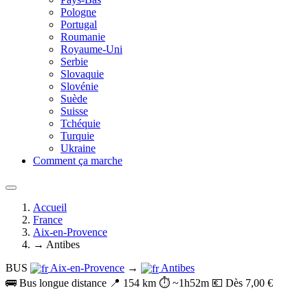
Pologne
Portugal
Roumanie
Royaume-Uni
Serbie
Slovaquie
Slovénie
Suède
Suisse
Tchéquie
Turquie
Ukraine
Comment ça marche
Accueil
France
Aix-en-Provence
→ Antibes
BUS
Aix-en-Provence
→
Antibes
🚌 Bus longue distance
📍 154 km
⏱️ ~1h52m
💶 Dès 7,00 €