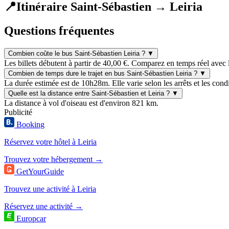
📍
Itinéraire Saint-Sébastien → Leiria
Questions fréquentes
Combien coûte le bus Saint-Sébastien Leiria ?
▼
Les billets débutent à partir de 40,00 €. Comparez en temps réel avec 
Combien de temps dure le trajet en bus Saint-Sébastien Leiria ?
▼
La durée estimée est de 10h28m. Elle varie selon les arrêts et les condi
Quelle est la distance entre Saint-Sébastien et Leiria ?
▼
La distance à vol d'oiseau est d'environ 821 km.
Publicité
Booking
Réservez votre hôtel à Leiria
Trouvez votre hébergement →
GetYourGuide
Trouvez une activité à Leiria
Réservez une activité →
Europcar