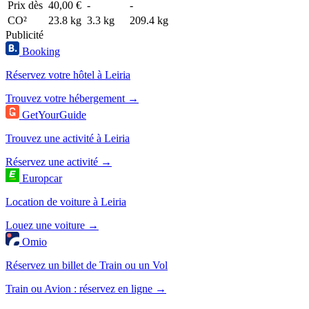
Prix dès
40,00 €
-
-
CO²
23.8 kg
3.3 kg
209.4 kg
Publicité
Booking
Réservez votre hôtel à Leiria
Trouvez votre hébergement →
GetYourGuide
Trouvez une activité à Leiria
Réservez une activité →
Europcar
Location de voiture à Leiria
Louez une voiture →
Omio
Réservez un billet de Train ou un Vol
Train ou Avion : réservez en ligne →