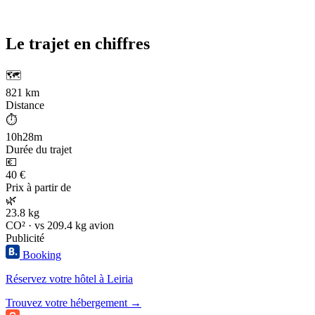
Le trajet en chiffres
🗺️
821 km
Distance
⏱️
10h28m
Durée du trajet
💶
40 €
Prix à partir de
🌿
23.8 kg
CO² · vs 209.4 kg avion
Publicité
Booking
Réservez votre hôtel à Leiria
Trouvez votre hébergement →