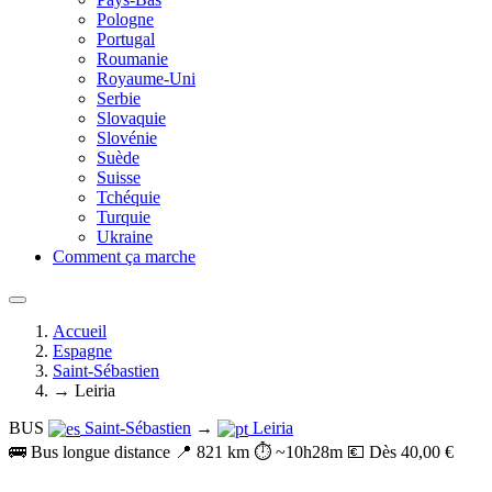
Pologne
Portugal
Roumanie
Royaume-Uni
Serbie
Slovaquie
Slovénie
Suède
Suisse
Tchéquie
Turquie
Ukraine
Comment ça marche
Accueil
Espagne
Saint-Sébastien
→ Leiria
BUS
Saint-Sébastien
→
Leiria
🚌 Bus longue distance
📍 821 km
⏱️ ~10h28m
💶 Dès 40,00 €