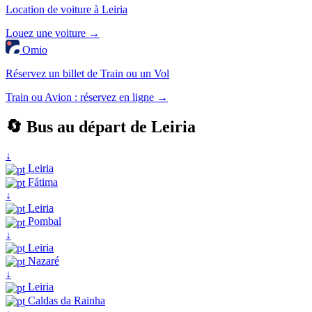
Location de voiture à Leiria
Louez une voiture →
Omio
Réservez un billet de Train ou un Vol
Train ou Avion : réservez en ligne →
🔄 Bus au départ de Leiria
↓
Leiria
Fátima
↓
Leiria
Pombal
↓
Leiria
Nazaré
↓
Leiria
Caldas da Rainha