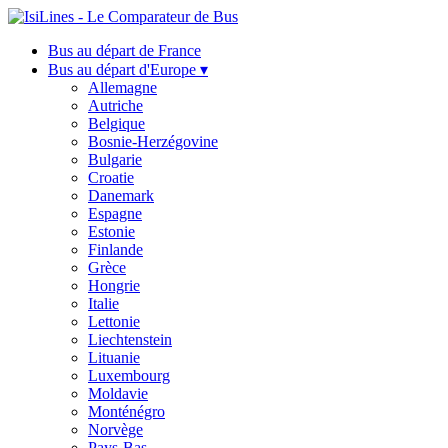
Bus au départ de France
Bus au départ d'Europe ▾
Allemagne
Autriche
Belgique
Bosnie-Herzégovine
Bulgarie
Croatie
Danemark
Espagne
Estonie
Finlande
Grèce
Hongrie
Italie
Lettonie
Liechtenstein
Lituanie
Luxembourg
Moldavie
Monténégro
Norvège
Pays-Bas