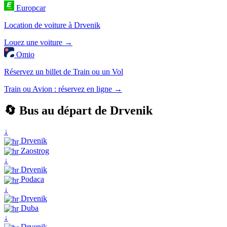
Europcar
Location de voiture à Drvenik
Louez une voiture →
Omio
Réservez un billet de Train ou un Vol
Train ou Avion : réservez en ligne →
🔄 Bus au départ de Drvenik
↓
Drvenik
Zaostrog
↓
Drvenik
Podaca
↓
Drvenik
Duba
↓
Drvenik