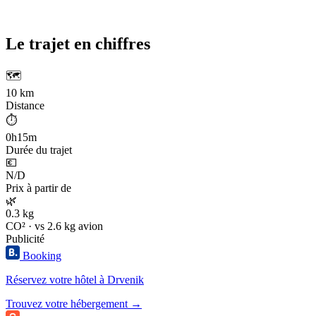
Le trajet en chiffres
🗺️
10 km
Distance
⏱️
0h15m
Durée du trajet
💶
N/D
Prix à partir de
🌿
0.3 kg
CO² · vs 2.6 kg avion
Publicité
Booking
Réservez votre hôtel à Drvenik
Trouvez votre hébergement →