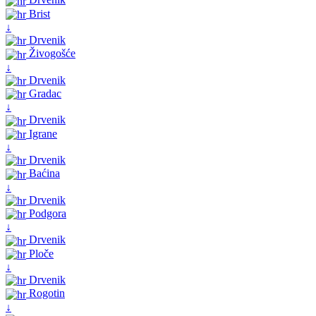
Brist
↓
Drvenik
Živogošće
↓
Drvenik
Gradac
↓
Drvenik
Igrane
↓
Drvenik
Baćina
↓
Drvenik
Podgora
↓
Drvenik
Ploče
↓
Drvenik
Rogotin
↓