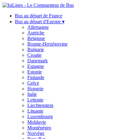
Bus au départ de France
Bus au départ d'Europe ▾
Allemagne
Autriche
Belgique
Bosnie-Herzégovine
Bulgarie
Croatie
Danemark
Espagne
Estonie
Finlande
Grèce
Hongrie
Italie
Lettonie
Liechtenstein
Lituanie
Luxembourg
Moldavie
Monténégro
Norvège
Pays-Bas