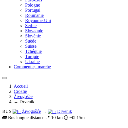
Pologne
Portugal
Roumanie
Royaume-Uni
Serbie
Slovaquie
Slovénie
Suède
Suisse
Tchéquie
Turquie
Ukraine
Comment ça marche
Accueil
Croatie
Živogošće
→ Drvenik
BUS
Živogošće
→
Drvenik
🚌 Bus longue distance
📍 10 km
⏱️ ~0h15m