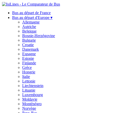
Bus au départ de France
Bus au départ d'Europe ▾
Allemagne
Autriche
Belgique
Bosnie-Herzégovine
Bulgarie
Croatie
Danemark
Espagne
Estonie
Finlande
Grèce
Hongrie
Italie
Lettonie
Liechtenstein
Lituanie
Luxembourg
Moldavie
Monténégro
Norvège
Pays-Bas