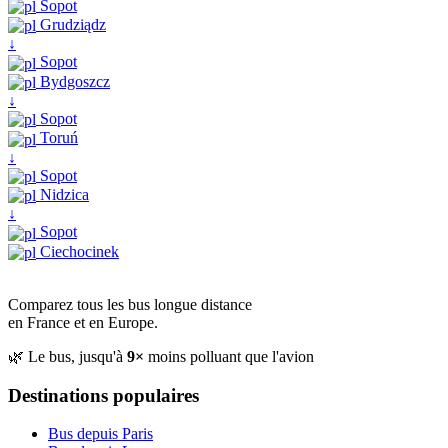
Sopot
Grudziądz
↓
Sopot
Bydgoszcz
↓
Sopot
Toruń
↓
Sopot
Nidzica
↓
Sopot
Ciechocinek
Comparez tous les bus longue distance
en France et en Europe.
🌿 Le bus, jusqu'à
9×
moins polluant que l'avion
Destinations populaires
Bus depuis Paris