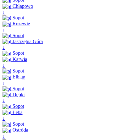
Chłapowo
↓
Sopot
Rozewie
↓
Sopot
Jastrzębia Góra
↓
Sopot
Karwia
↓
Sopot
Elbląg
↓
Sopot
Dębki
↓
Sopot
Łeba
↓
Sopot
Ostróda
↓