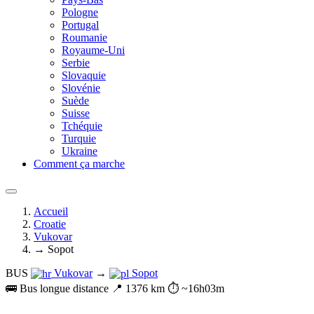
Pologne
Portugal
Roumanie
Royaume-Uni
Serbie
Slovaquie
Slovénie
Suède
Suisse
Tchéquie
Turquie
Ukraine
Comment ça marche
Accueil
Croatie
Vukovar
→ Sopot
BUS
Vukovar
→
Sopot
🚌 Bus longue distance
📍 1376 km
⏱️ ~16h03m