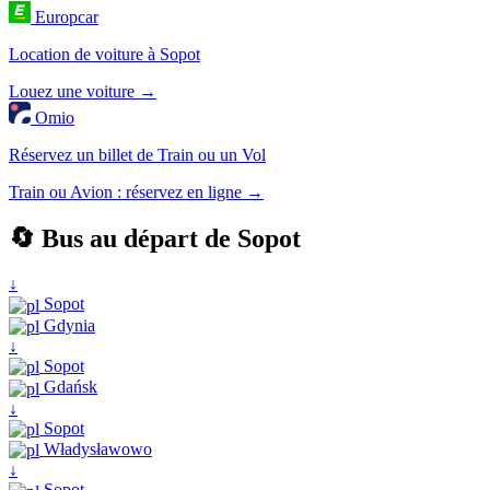
Europcar
Location de voiture à Sopot
Louez une voiture →
Omio
Réservez un billet de Train ou un Vol
Train ou Avion : réservez en ligne →
🔄 Bus au départ de Sopot
↓
Sopot
Gdynia
↓
Sopot
Gdańsk
↓
Sopot
Władysławowo
↓
Sopot