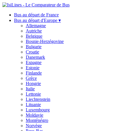
Bus au départ de France
Bus au départ d'Europe ▾
Allemagne
Autriche
Belgique
Bosnie-Herzégovine
Bulgarie
Croatie
Danemark
Espagne
Estonie
Finlande
Grèce
Hongrie
Italie
Lettonie
Liechtenstein
Lituanie
Luxembourg
Moldavie
Monténégro
Norvège
Pays-Bas