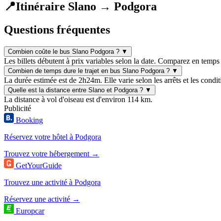
📍
Itinéraire Slano → Podgora
Questions fréquentes
Combien coûte le bus Slano Podgora ?
▼
Les billets débutent à prix variables selon la date. Comparez en temps 
Combien de temps dure le trajet en bus Slano Podgora ?
▼
La durée estimée est de 2h24m. Elle varie selon les arrêts et les condit
Quelle est la distance entre Slano et Podgora ?
▼
La distance à vol d'oiseau est d'environ 114 km.
Publicité
Booking
Réservez votre hôtel à Podgora
Trouvez votre hébergement →
GetYourGuide
Trouvez une activité à Podgora
Réservez une activité →
Europcar