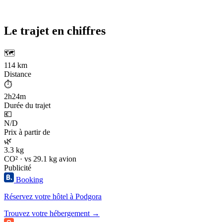
Le trajet en chiffres
🗺️
114 km
Distance
⏱️
2h24m
Durée du trajet
💶
N/D
Prix à partir de
🌿
3.3 kg
CO² · vs 29.1 kg avion
Publicité
Booking
Réservez votre hôtel à Podgora
Trouvez votre hébergement →