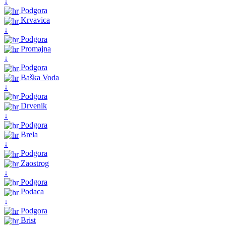
↓
Podgora
Krvavica
↓
Podgora
Promajna
↓
Podgora
Baška Voda
↓
Podgora
Drvenik
↓
Podgora
Brela
↓
Podgora
Zaostrog
↓
Podgora
Podaca
↓
Podgora
Brist