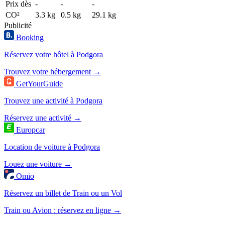
Prix dès
-
-
-
CO²
3.3 kg
0.5 kg
29.1 kg
Publicité
Booking
Réservez votre hôtel à Podgora
Trouvez votre hébergement →
GetYourGuide
Trouvez une activité à Podgora
Réservez une activité →
Europcar
Location de voiture à Podgora
Louez une voiture →
Omio
Réservez un billet de Train ou un Vol
Train ou Avion : réservez en ligne →