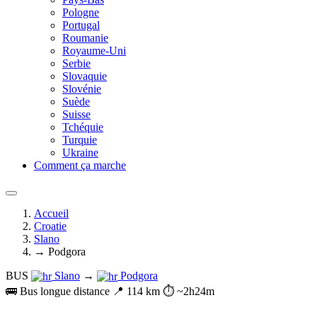
Pologne
Portugal
Roumanie
Royaume-Uni
Serbie
Slovaquie
Slovénie
Suède
Suisse
Tchéquie
Turquie
Ukraine
Comment ça marche
Accueil
Croatie
Slano
→ Podgora
BUS
Slano
→
Podgora
🚌 Bus longue distance
📍 114 km
⏱️ ~2h24m