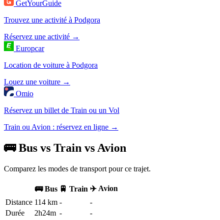
GetYourGuide
Trouvez une activité à Podgora
Réservez une activité →
Europcar
Location de voiture à Podgora
Louez une voiture →
Omio
Réservez un billet de Train ou un Vol
Train ou Avion : réservez en ligne →
🚌 Bus vs Train vs Avion
Comparez les modes de transport pour ce trajet.
✈️ Avion
🚌 Bus
🚆 Train
Distance
114 km
-
-
Durée
2h24m
-
-