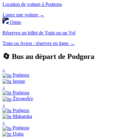
Location de voiture à Podgora
Louez une voiture →
Omio
Réservez un billet de Train ou un Vol
Train ou Avion : réservez en ligne →
🔄 Bus au départ de Podgora
↓
Podgora
Igrane
↓
Podgora
Živogošće
↓
Podgora
Makarska
↓
Podgora
Duba