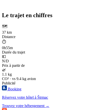
Le trajet en chiffres
🗺️
37 km
Distance
⏱️
0h55m
Durée du trajet
💶
N/D
Prix à partir de
🌿
1.1 kg
CO² · vs 9.4 kg avion
Publicité
Booking
Réservez votre hôtel à Štrmac
Trouvez votre hébergement →