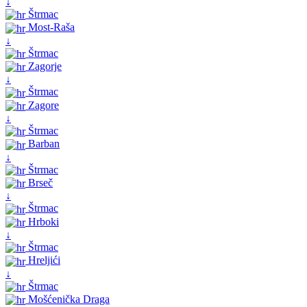
↓
Štrmac
Most-Raša
↓
Štrmac
Zagorje
↓
Štrmac
Zagore
↓
Štrmac
Barban
↓
Štrmac
Brseč
↓
Štrmac
Hrboki
↓
Štrmac
Hreljići
↓
Štrmac
Mošćenička Draga