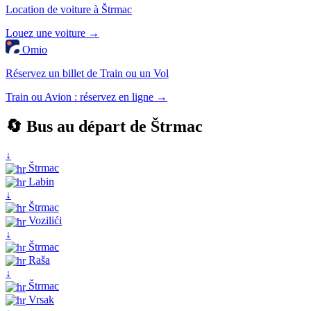
Location de voiture à Štrmac
Louez une voiture →
Omio
Réservez un billet de Train ou un Vol
Train ou Avion : réservez en ligne →
🔄 Bus au départ de Štrmac
↓
Štrmac
Labin
↓
Štrmac
Vozilići
↓
Štrmac
Raša
↓
Štrmac
Vrsak