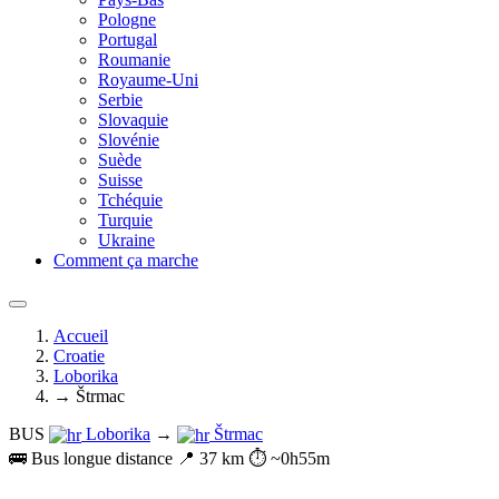
Pologne
Portugal
Roumanie
Royaume-Uni
Serbie
Slovaquie
Slovénie
Suède
Suisse
Tchéquie
Turquie
Ukraine
Comment ça marche
Accueil
Croatie
Loborika
→ Štrmac
BUS
Loborika
→
Štrmac
🚌 Bus longue distance
📍 37 km
⏱️ ~0h55m