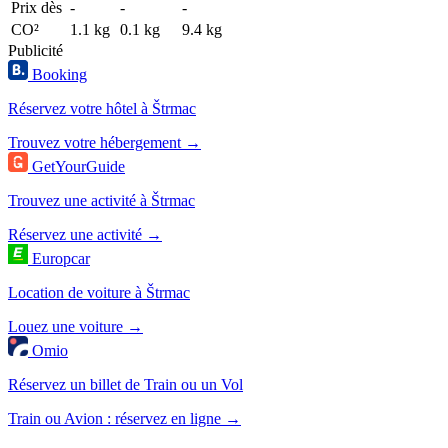
Prix dès
-
-
-
CO²
1.1 kg
0.1 kg
9.4 kg
Publicité
Booking
Réservez votre hôtel à Štrmac
Trouvez votre hébergement →
GetYourGuide
Trouvez une activité à Štrmac
Réservez une activité →
Europcar
Location de voiture à Štrmac
Louez une voiture →
Omio
Réservez un billet de Train ou un Vol
Train ou Avion : réservez en ligne →