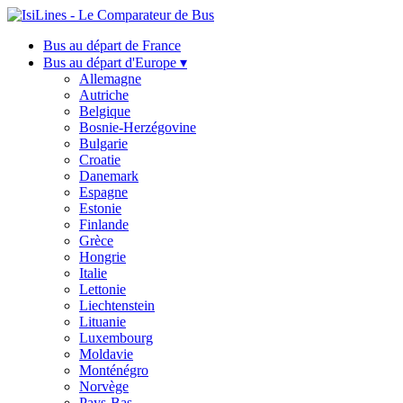
Bus au départ de France
Bus au départ d'Europe ▾
Allemagne
Autriche
Belgique
Bosnie-Herzégovine
Bulgarie
Croatie
Danemark
Espagne
Estonie
Finlande
Grèce
Hongrie
Italie
Lettonie
Liechtenstein
Lituanie
Luxembourg
Moldavie
Monténégro
Norvège
Pays-Bas