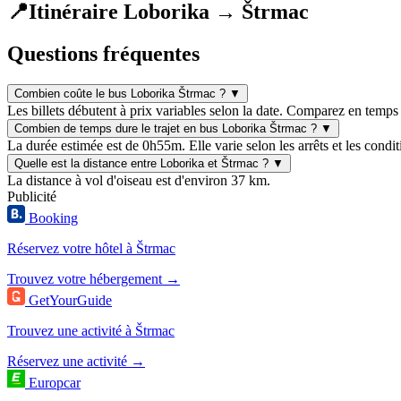
📍
Itinéraire Loborika → Štrmac
Questions fréquentes
Combien coûte le bus Loborika Štrmac ?
▼
Les billets débutent à prix variables selon la date. Comparez en temps 
Combien de temps dure le trajet en bus Loborika Štrmac ?
▼
La durée estimée est de 0h55m. Elle varie selon les arrêts et les condit
Quelle est la distance entre Loborika et Štrmac ?
▼
La distance à vol d'oiseau est d'environ 37 km.
Publicité
Booking
Réservez votre hôtel à Štrmac
Trouvez votre hébergement →
GetYourGuide
Trouvez une activité à Štrmac
Réservez une activité →
Europcar