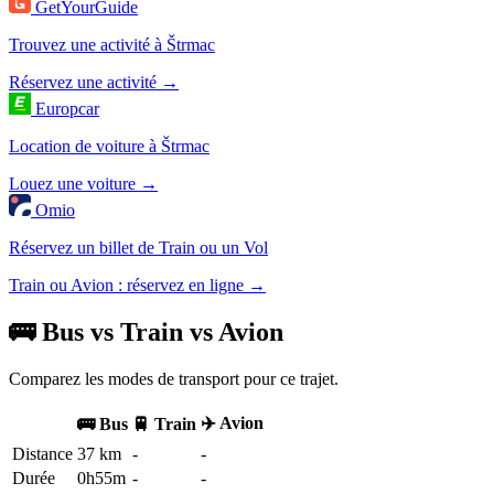
GetYourGuide
Trouvez une activité à Štrmac
Réservez une activité →
Europcar
Location de voiture à Štrmac
Louez une voiture →
Omio
Réservez un billet de Train ou un Vol
Train ou Avion : réservez en ligne →
🚌 Bus vs Train vs Avion
Comparez les modes de transport pour ce trajet.
✈️ Avion
🚌 Bus
🚆 Train
Distance
37 km
-
-
Durée
0h55m
-
-