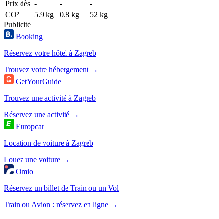
Prix dès
-
-
-
CO²
5.9 kg
0.8 kg
52 kg
Publicité
Booking
Réservez votre hôtel à Zagreb
Trouvez votre hébergement →
GetYourGuide
Trouvez une activité à Zagreb
Réservez une activité →
Europcar
Location de voiture à Zagreb
Louez une voiture →
Omio
Réservez un billet de Train ou un Vol
Train ou Avion : réservez en ligne →