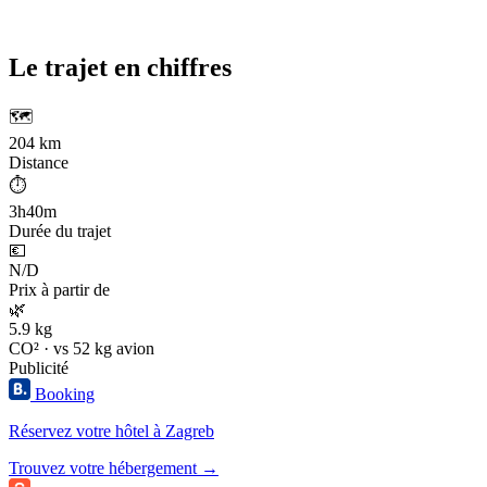
Le trajet en chiffres
🗺️
204 km
Distance
⏱️
3h40m
Durée du trajet
💶
N/D
Prix à partir de
🌿
5.9 kg
CO² · vs 52 kg avion
Publicité
Booking
Réservez votre hôtel à Zagreb
Trouvez votre hébergement →