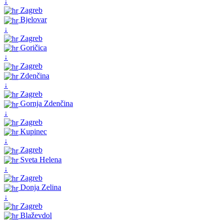
↓
Zagreb
Bjelovar
↓
Zagreb
Goričica
↓
Zagreb
Zdenčina
↓
Zagreb
Gornja Zdenčina
↓
Zagreb
Kupinec
↓
Zagreb
Sveta Helena
↓
Zagreb
Donja Zelina
↓
Zagreb
Blaževdol