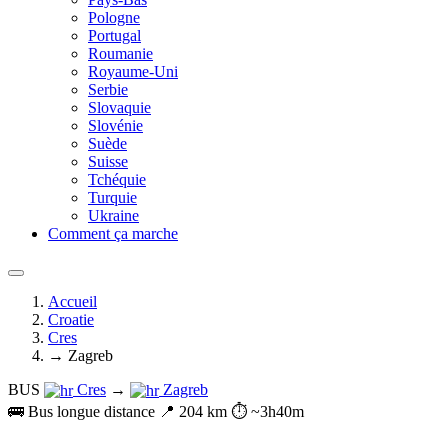
Pologne
Portugal
Roumanie
Royaume-Uni
Serbie
Slovaquie
Slovénie
Suède
Suisse
Tchéquie
Turquie
Ukraine
Comment ça marche
Accueil
Croatie
Cres
→ Zagreb
BUS
Cres
→
Zagreb
🚌 Bus longue distance
📍 204 km
⏱️ ~3h40m