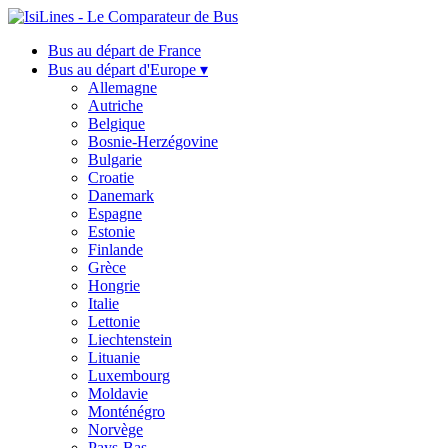
Bus au départ de France
Bus au départ d'Europe ▾
Allemagne
Autriche
Belgique
Bosnie-Herzégovine
Bulgarie
Croatie
Danemark
Espagne
Estonie
Finlande
Grèce
Hongrie
Italie
Lettonie
Liechtenstein
Lituanie
Luxembourg
Moldavie
Monténégro
Norvège
Pays-Bas