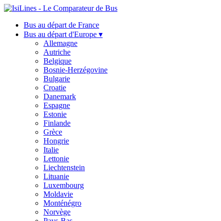
Bus au départ de France
Bus au départ d'Europe ▾
Allemagne
Autriche
Belgique
Bosnie-Herzégovine
Bulgarie
Croatie
Danemark
Espagne
Estonie
Finlande
Grèce
Hongrie
Italie
Lettonie
Liechtenstein
Lituanie
Luxembourg
Moldavie
Monténégro
Norvège
Pays-Bas