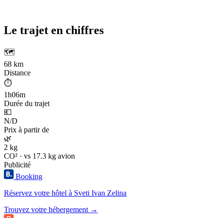
Le trajet en chiffres
🗺️
68 km
Distance
⏱️
1h06m
Durée du trajet
💶
N/D
Prix à partir de
🌿
2 kg
CO² · vs 17.3 kg avion
Publicité
Booking
Réservez votre hôtel à Sveti Ivan Zelina
Trouvez votre hébergement →