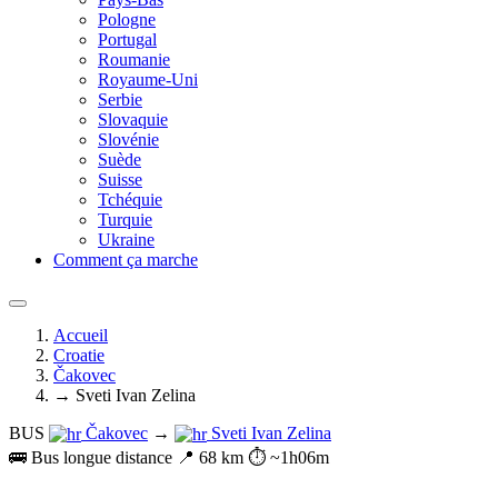
Pologne
Portugal
Roumanie
Royaume-Uni
Serbie
Slovaquie
Slovénie
Suède
Suisse
Tchéquie
Turquie
Ukraine
Comment ça marche
Accueil
Croatie
Čakovec
→ Sveti Ivan Zelina
BUS
Čakovec
→
Sveti Ivan Zelina
🚌 Bus longue distance
📍 68 km
⏱️ ~1h06m