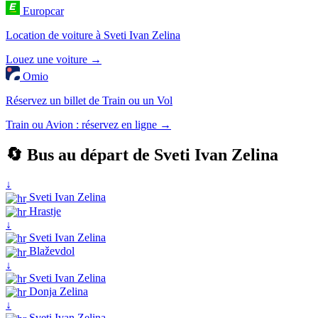
Europcar
Location de voiture à Sveti Ivan Zelina
Louez une voiture →
Omio
Réservez un billet de Train ou un Vol
Train ou Avion : réservez en ligne →
🔄 Bus au départ de Sveti Ivan Zelina
↓
Sveti Ivan Zelina
Hrastje
↓
Sveti Ivan Zelina
Blaževdol
↓
Sveti Ivan Zelina
Donja Zelina
↓
Sveti Ivan Zelina