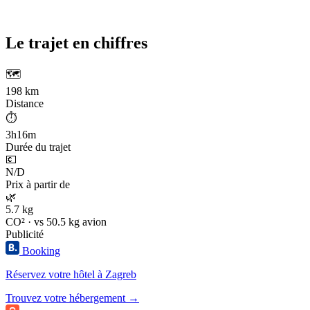
Le trajet en chiffres
🗺️
198 km
Distance
⏱️
3h16m
Durée du trajet
💶
N/D
Prix à partir de
🌿
5.7 kg
CO² · vs 50.5 kg avion
Publicité
Booking
Réservez votre hôtel à Zagreb
Trouvez votre hébergement →