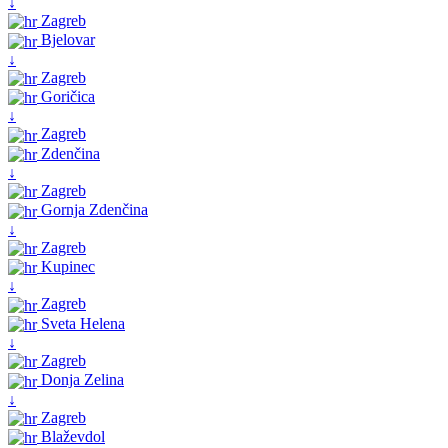
↓
Zagreb
Bjelovar
↓
Zagreb
Goričica
↓
Zagreb
Zdenčina
↓
Zagreb
Gornja Zdenčina
↓
Zagreb
Kupinec
↓
Zagreb
Sveta Helena
↓
Zagreb
Donja Zelina
↓
Zagreb
Blaževdol