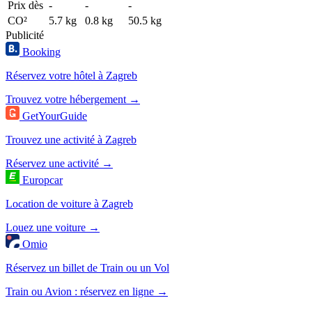
Prix dès
-
-
-
CO²
5.7 kg
0.8 kg
50.5 kg
Publicité
Booking
Réservez votre hôtel à Zagreb
Trouvez votre hébergement →
GetYourGuide
Trouvez une activité à Zagreb
Réservez une activité →
Europcar
Location de voiture à Zagreb
Louez une voiture →
Omio
Réservez un billet de Train ou un Vol
Train ou Avion : réservez en ligne →