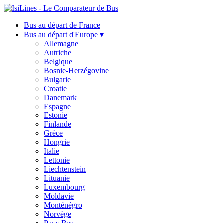
Bus au départ de France
Bus au départ d'Europe ▾
Allemagne
Autriche
Belgique
Bosnie-Herzégovine
Bulgarie
Croatie
Danemark
Espagne
Estonie
Finlande
Grèce
Hongrie
Italie
Lettonie
Liechtenstein
Lituanie
Luxembourg
Moldavie
Monténégro
Norvège
Pays-Bas