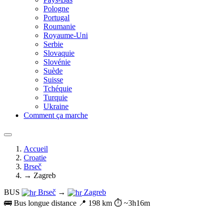
Pologne
Portugal
Roumanie
Royaume-Uni
Serbie
Slovaquie
Slovénie
Suède
Suisse
Tchéquie
Turquie
Ukraine
Comment ça marche
Accueil
Croatie
Brseč
→ Zagreb
BUS
Brseč
→
Zagreb
🚌 Bus longue distance
📍 198 km
⏱️ ~3h16m