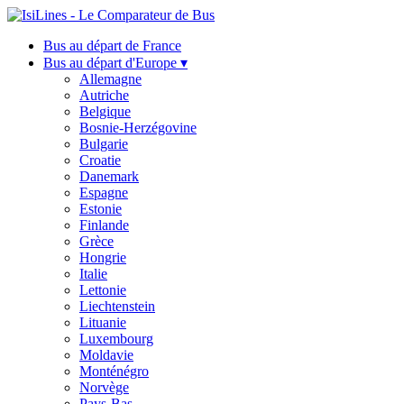
Bus au départ de France
Bus au départ d'Europe ▾
Allemagne
Autriche
Belgique
Bosnie-Herzégovine
Bulgarie
Croatie
Danemark
Espagne
Estonie
Finlande
Grèce
Hongrie
Italie
Lettonie
Liechtenstein
Lituanie
Luxembourg
Moldavie
Monténégro
Norvège
Pays-Bas