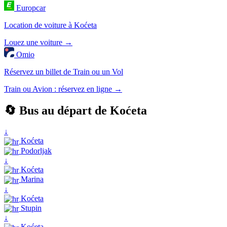
Europcar
Location de voiture à Koćeta
Louez une voiture →
Omio
Réservez un billet de Train ou un Vol
Train ou Avion : réservez en ligne →
🔄 Bus au départ de Koćeta
↓
Koćeta
Podorljak
↓
Koćeta
Marina
↓
Koćeta
Stupin
↓
Koćeta