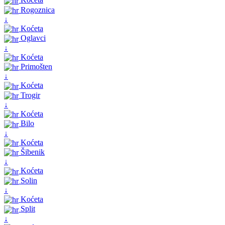
Rogoznica
↓
Koćeta
Oglavci
↓
Koćeta
Primošten
↓
Koćeta
Trogir
↓
Koćeta
Bilo
↓
Koćeta
Šibenik
↓
Koćeta
Solin
↓
Koćeta
Split
↓