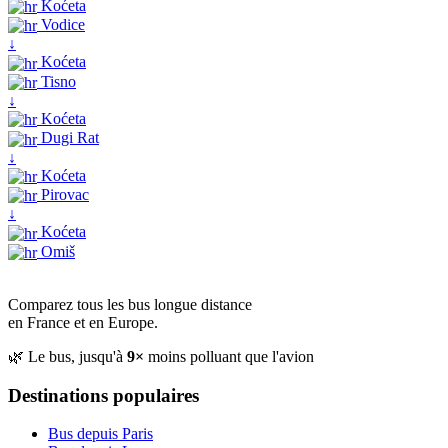
Koćeta
Vodice
↓
Koćeta
Tisno
↓
Koćeta
Dugi Rat
↓
Koćeta
Pirovac
↓
Koćeta
Omiš
Comparez tous les bus longue distance
en France et en Europe.
🌿 Le bus, jusqu'à
9×
moins polluant que l'avion
Destinations populaires
Bus depuis Paris