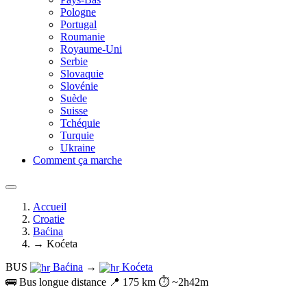
Pologne
Portugal
Roumanie
Royaume-Uni
Serbie
Slovaquie
Slovénie
Suède
Suisse
Tchéquie
Turquie
Ukraine
Comment ça marche
Accueil
Croatie
Baćina
→ Koćeta
BUS
Baćina
→
Koćeta
🚌 Bus longue distance
📍 175 km
⏱️ ~2h42m