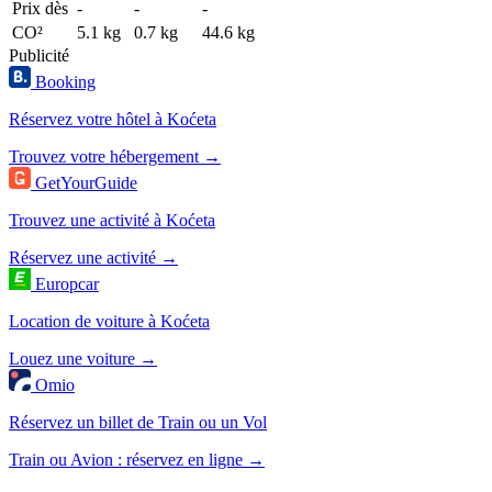
Prix dès
-
-
-
CO²
5.1 kg
0.7 kg
44.6 kg
Publicité
Booking
Réservez votre hôtel à Koćeta
Trouvez votre hébergement →
GetYourGuide
Trouvez une activité à Koćeta
Réservez une activité →
Europcar
Location de voiture à Koćeta
Louez une voiture →
Omio
Réservez un billet de Train ou un Vol
Train ou Avion : réservez en ligne →