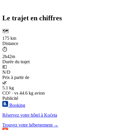
Le trajet en chiffres
🗺️
175 km
Distance
⏱️
2h42m
Durée du trajet
💶
N/D
Prix à partir de
🌿
5.1 kg
CO² · vs 44.6 kg avion
Publicité
Booking
Réservez votre hôtel à Koćeta
Trouvez votre hébergement →