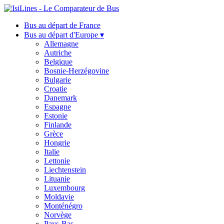
Bus au départ de France
Bus au départ d'Europe ▾
Allemagne
Autriche
Belgique
Bosnie-Herzégovine
Bulgarie
Croatie
Danemark
Espagne
Estonie
Finlande
Grèce
Hongrie
Italie
Lettonie
Liechtenstein
Lituanie
Luxembourg
Moldavie
Monténégro
Norvège
Pays-Bas