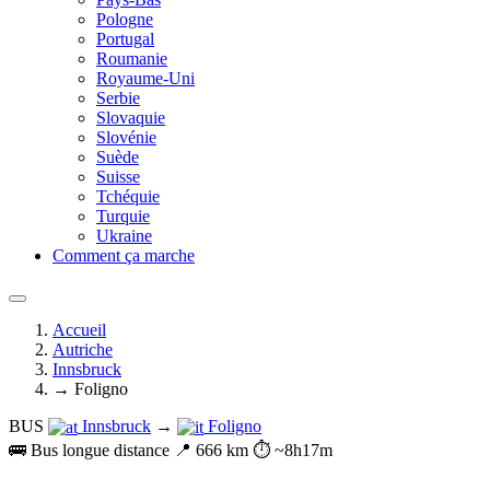
Pologne
Portugal
Roumanie
Royaume-Uni
Serbie
Slovaquie
Slovénie
Suède
Suisse
Tchéquie
Turquie
Ukraine
Comment ça marche
Accueil
Autriche
Innsbruck
→ Foligno
BUS
Innsbruck
→
Foligno
🚌 Bus longue distance
📍 666 km
⏱️ ~8h17m