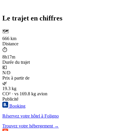
Le trajet en chiffres
🗺️
666 km
Distance
⏱️
8h17m
Durée du trajet
💶
N/D
Prix à partir de
🌿
19.3 kg
CO² · vs 169.8 kg avion
Publicité
Booking
Réservez votre hôtel à Foligno
Trouvez votre hébergement →