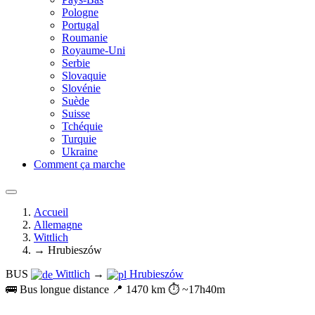
Pologne
Portugal
Roumanie
Royaume-Uni
Serbie
Slovaquie
Slovénie
Suède
Suisse
Tchéquie
Turquie
Ukraine
Comment ça marche
Accueil
Allemagne
Wittlich
→ Hrubieszów
BUS
Wittlich
→
Hrubieszów
🚌 Bus longue distance
📍 1470 km
⏱️ ~17h40m