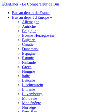
Bus au départ de France
Bus au départ d'Europe ▾
Allemagne
Autriche
Belgique
Bosnie-Herzégovine
Bulgarie
Croatie
Danemark
Espagne
Estonie
Finlande
Grèce
Hongrie
Italie
Lettonie
Liechtenstein
Lituanie
Luxembourg
Moldavie
Monténégro
Norvège
Pays-Bas