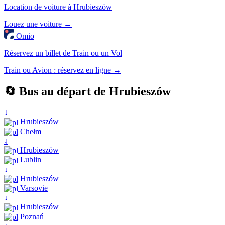
Location de voiture à Hrubieszów
Louez une voiture →
Omio
Réservez un billet de Train ou un Vol
Train ou Avion : réservez en ligne →
🔄 Bus au départ de Hrubieszów
↓
Hrubieszów
Chełm
↓
Hrubieszów
Lublin
↓
Hrubieszów
Varsovie
↓
Hrubieszów
Poznań