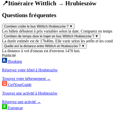
📍
Itinéraire Wittlich → Hrubieszów
Questions fréquentes
Combien coûte le bus Wittlich Hrubieszów ?
▼
Les billets débutent à prix variables selon la date. Comparez en temps 
Combien de temps dure le trajet en bus Wittlich Hrubieszów ?
▼
La durée estimée est de 17h40m. Elle varie selon les arrêts et les condi
Quelle est la distance entre Wittlich et Hrubieszów ?
▼
La distance à vol d'oiseau est d'environ 1470 km.
Publicité
Booking
Réservez votre hôtel à Hrubieszów
Trouvez votre hébergement →
GetYourGuide
Trouvez une activité à Hrubieszów
Réservez une activité →
Europcar