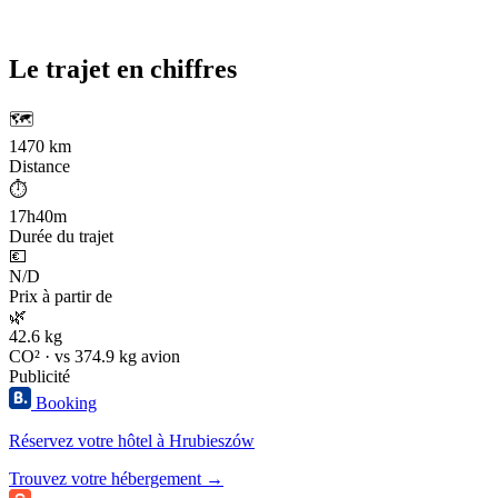
Le trajet en chiffres
🗺️
1470 km
Distance
⏱️
17h40m
Durée du trajet
💶
N/D
Prix à partir de
🌿
42.6 kg
CO² · vs 374.9 kg avion
Publicité
Booking
Réservez votre hôtel à Hrubieszów
Trouvez votre hébergement →