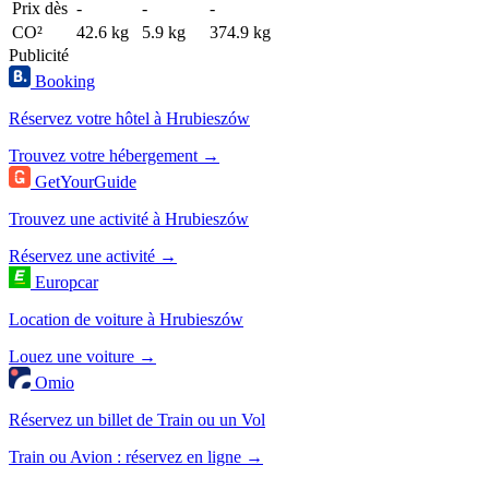
Prix dès
-
-
-
CO²
42.6 kg
5.9 kg
374.9 kg
Publicité
Booking
Réservez votre hôtel à Hrubieszów
Trouvez votre hébergement →
GetYourGuide
Trouvez une activité à Hrubieszów
Réservez une activité →
Europcar
Location de voiture à Hrubieszów
Louez une voiture →
Omio
Réservez un billet de Train ou un Vol
Train ou Avion : réservez en ligne →