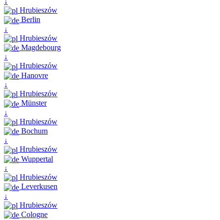
↓
Hrubieszów
Berlin
↓
Hrubieszów
Magdebourg
↓
Hrubieszów
Hanovre
↓
Hrubieszów
Münster
↓
Hrubieszów
Bochum
↓
Hrubieszów
Wuppertal
↓
Hrubieszów
Leverkusen
↓
Hrubieszów
Cologne