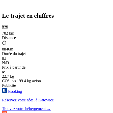
Le trajet en chiffres
🗺️
782 km
Distance
⏱️
8h46m
Durée du trajet
💶
N/D
Prix à partir de
🌿
22.7 kg
CO² · vs 199.4 kg avion
Publicité
Booking
Réservez votre hôtel à Katowice
Trouvez votre hébergement →