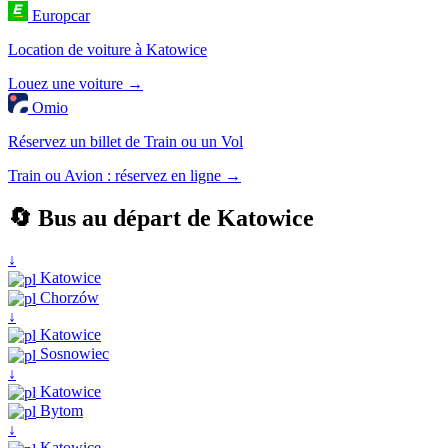
Europcar
Location de voiture à Katowice
Louez une voiture →
Omio
Réservez un billet de Train ou un Vol
Train ou Avion : réservez en ligne →
🔄 Bus au départ de Katowice
↓
Katowice
Chorzów
↓
Katowice
Sosnowiec
↓
Katowice
Bytom
↓
Katowice