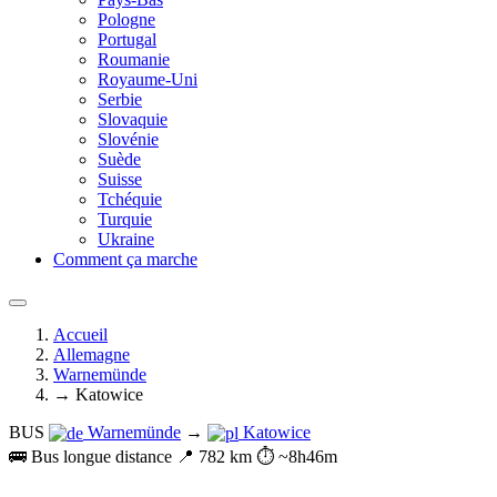
Pologne
Portugal
Roumanie
Royaume-Uni
Serbie
Slovaquie
Slovénie
Suède
Suisse
Tchéquie
Turquie
Ukraine
Comment ça marche
Accueil
Allemagne
Warnemünde
→ Katowice
BUS
Warnemünde
→
Katowice
🚌 Bus longue distance
📍 782 km
⏱️ ~8h46m